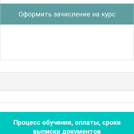
вспышек инфекций. Важной частью
Оформить зачисление на курс
курса является изучение
международных и национальных
стандартов, регламентирующих
профилактику инфекций в
медицинских учреждениях.
Также рассматриваются вопросы
антибиотикорезистентности, что
особенно актуально в условиях
увеличивающегося числа устойчивых к
антибиотикам штаммов. Участники
изучат механизмы развития
Процесс обучения, оплаты, сроки
резистентности и стратегии по её
выписки документов
профилактике. Это знание поможет в