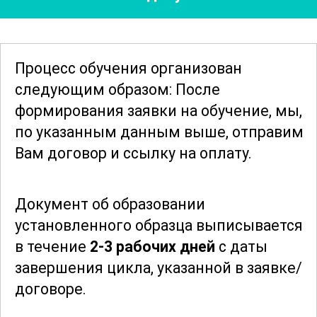
разработке и реализации эффективных
программ контроля использования
антибиотиков.
Процесс обучения организован
следующим образом: После
Неотъемлемой частью курса является
формирования заявки
на обучение, мы,
рассмотрение вопросов инфекционной
по указанным данным выше, отправим
безопасности в различных
Вам договор и ссылку на оплату.
медицинских контекстах, включая
хирургические отделения, отделения
Документ об образовании
интенсивной терапии и другие
установленного образца выписывается
специализированные подразделения.
в течение
2-3 рабочих дней
с даты
Участники получат представление о
завершения цикла, указанной в заявке/
специфических рисках и мерах
договоре.
предосторожности, необходимых для
каждого из этих контекстов.