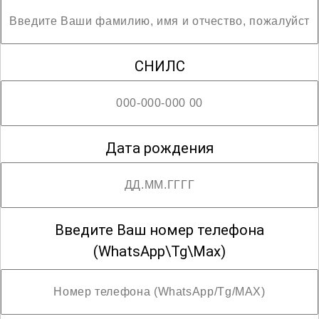
работников, стремящихся углубить
свои знания в области профилактики
инфекций и внедрить их в свою
СНИЛС
профессиональную деятельность.
Присоединяйтесь к изучению самых
актуальных вопросов профилактики
инфекций, чтобы быть на шаг впереди
Дата рождения
в обеспечении безопасности и качества
медицинской помощи.
Введите Ваш номер телефона
(WhatsApp\Tg\Max)