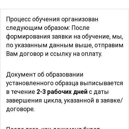
уделяется этическим нормам и
профессиональной этике, важным для
Процесс обучения организован
построения доверительных отношений
следующим образом: После
с клиентами. Участники курса узнают о
формирования заявки
на обучение, мы,
последних тенденциях в индустрии
по указанным данным выше, отправим
красоты и смогут применять
Вам договор и ссылку на оплату.
полученные знания на практике,
обеспечивая высокий уровень
Документ об образовании
обслуживания.
установленного образца выписывается
в течение
2-3 рабочих дней
с даты
Изучение курса "Косметик-эстетист по
завершения цикла, указанной в заявке/
уходу за телом" поможет вам стать
договоре.
востребованным специалистом в
области
эстетической косметологии
.
Закрепленные знания и навыки