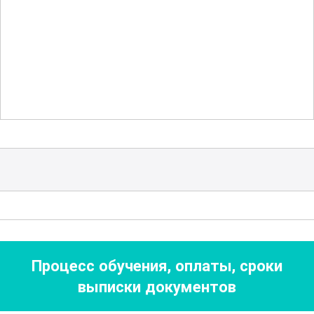
кровообращение, снять напряжение и
повысить общий тонус кожи. Участники
познакомятся с основами
ароматерапии и использования
эфирных масел для усиления эффекта
процедур. Обучение включает в себя
практические советы и рекомендации
по созданию индивидуальных
программ ухода, адаптированных под
потребности каждого клиента.
Дополнительно рассматриваются
Процесс обучения, оплаты, сроки
вопросы гигиены и безопасности, а
выписки документов
также нормативные аспекты работы
косметик-эстетиста. Особое внимание