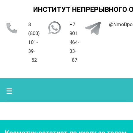
ИНСТИТУТ НЕПРЕРЫВНОГО 
8
+7
@NmoDpo
(800)
901
101-
464-
39-
33-
52
87
☰
Косметик-эстетист по уходу за телом
,