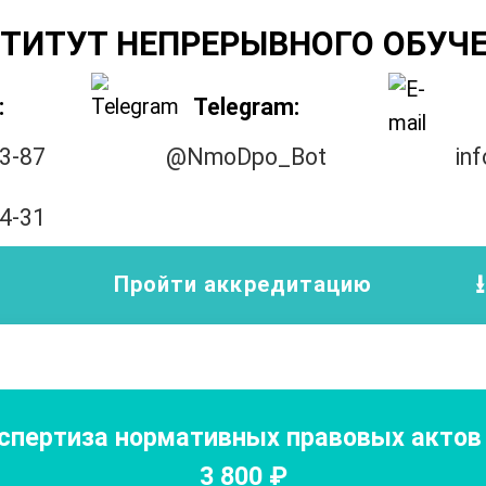
ТИТУТ НЕПРЕРЫВНОГО ОБУЧ
:
Telegram:
33-87
@NmoDpo_Bot
in
14-31
Пройти аккредитацию
спертиза нормативных правовых актов 
3 800
₽