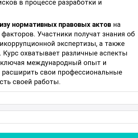
сков в процессе разработки и
изу нормативных правовых актов
на
факторов. Участники получат знания об
икоррупционной экспертизы, а также
е. Курс охватывает различные аспекты
 включая международный опыт и
м расширить свои профессиональные
сть своей работы.
ются
основные виды коррупционных
вных правовых актах. Специалисты
х факторах, таких как недостаточная
рмулировок, отсутствие контроля и
тся выявлять и оценивать подобные