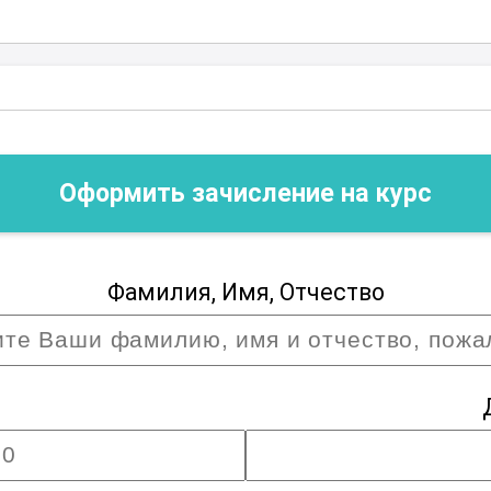
их часов и предназначен для широкого
тов, государственных служащих,
ие в курсе позволит повысить уровень
нализма, обеспечив более качественное
ей и укрепление принципов правового
Оформить зачисление на курс
Фамилия, Имя, Отчество