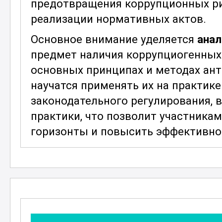
предотвращения коррупционных ри
реализации нормативных актов.
Основное внимание уделяется
анал
предмет наличия коррупциогенных 
основных принципах и методах ант
научатся применять их на практик
законодательного регулирования,
практики, что позволит участника
горизонты и повысить эффективно
В процессе обучения рассматрива
рисков
и их проявления в нормати
узнают о типичных коррупциогенны
прозрачность, двусмысленность фо
ответственности. Участники науча