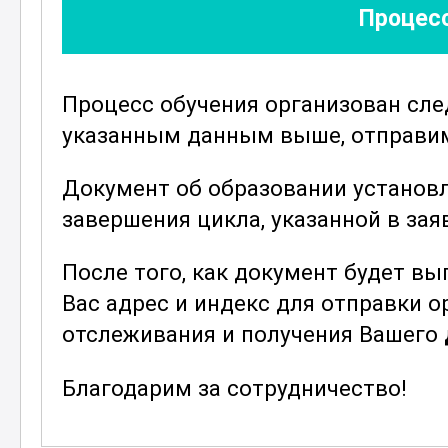
факторы, а также разрабатывать р
Процесс
минимизации.
Программа курса включает изучен
Процесс обучения организован сл
антикоррупционной экспертизы, а 
указанным данным выше, отправим 
практики. Особое внимание уделя
технологиям, применяемым в этой 
Документ об образовании установ
тенденциях и разработках, что поз
завершения цикла, указанной в зая
изменений и применять их в своей
После того, как документ будет в
Завершив курс, специалисты смог
Вас адрес и индекс для отправки 
антикоррупционную экспертизу нор
отслеживания и получения Вашего
а также разрабатывать стратегич
законодательства. Полученные зна
Благодарим за сотрудничество!
повысить свою профессиональную 
вклад в борьбу с коррупцией.