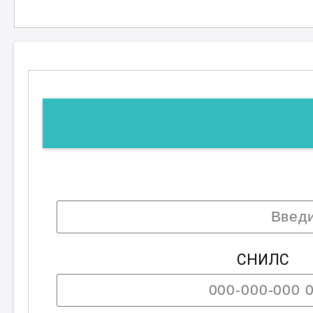
Курс рассчитан на 18 академическ
круга специалистов, включая юрис
аналитиков и консультантов. Участ
правовой грамотности и профессио
выполнение служебных обязанност
государства.
СНИЛС