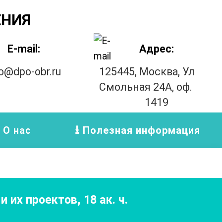
ЕНИЯ
E-mail:
Адрес:
fo@dpo-obr.ru
125445, Москва, Ул
Смольная 24А, оф.
1419
О нас
Полезная информация
и их проектов
,
18
ак. ч.