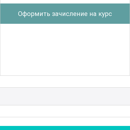
предотвращению.
Оформить зачисление на курс
Важным компонентом курса является
изучение
практических
мер по
обеспечению безопасности, включая
организацию контроля доступа на
территорию объектов, использование
современных технических средств
охраны и систем видеонаблюдения.
Также рассматриваются вопросы
взаимодействия с
правоохранительными органами и
экстренными службами.
Участники курса получат знания о