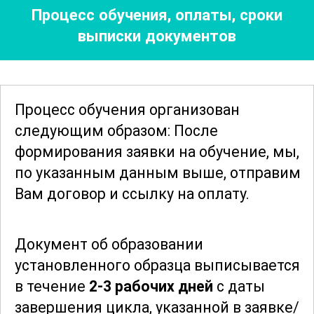
Процесс обучения, оплаты, сроки
проведении
инструктажей
и
выписки документов
тренировок для персонала и детей,
направленных на повышение
готовности к действиям в
чрезвычайных ситуациях. Будут
Процесс обучения организован
рассмотрены алгоритмы эвакуации и
следующим образом: После
планирования действий в случае
формирования заявки
на обучение, мы,
возникновения угрозы.
по указанным данным выше, отправим
Вам договор и ссылку на оплату.
Дополнительно в курсе освещаются
вопросы психологической подготовки
Документ об образовании
детей и персонала, направленные на
установленного образца выписывается
минимизацию панических настроений
в течение
2-3 рабочих дней
с даты
и повышение устойчивости к
завершения цикла, указанной в заявке/
стрессовым ситуациям. Участники