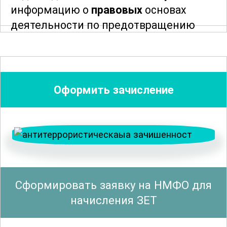
информацию о
правовых
основах
деятельности по предотвращению
террористических угроз, а также о
принципах организации работы по
защите детских учреждений от
возможных атак.
Оформить зачисление
Особое внимание уделяется анализу
потенциальных угроз
и рисков,
связанных с террористической
деятельностью. Участники
познакомятся с методами выявления и
Сформировать заявку на НМФО для
оценки
опасностей
, а также с
начисления ЗЕТ
принципами разработки и внедрения
комплексных мер по их