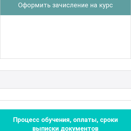
Оформить зачисление на курс
Особое внимание уделяется
психологическим аспектам
оказания
первой помощи
. Участники узнают, как
поддерживать пострадавшего,
сохранять спокойствие и уверенность в
критической ситуации, а также как
взаимодействовать с окружающими и
экстренными службами.
Важным элементом курса является
изучение юридических аспектов
первой помощи. Участники получают
Процесс обучения, оплаты, сроки
информацию о своих правах и
выписки документов
обязанностях, а также о