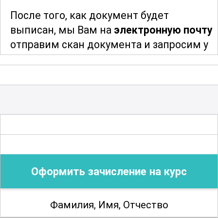
После того, как документ будет
выписан, мы Вам на
электронную почту
отправим скан документа и запросим у
Вас адрес и индекс для отправки
оригинала документа. После отправки
мы сообщим Вам трек-номер для
отслеживания и получения Вашего
документа об образовании
.
Благодарим за сотрудничество!
Оформить зачисление на курс
Фамилия, Имя, Отчество