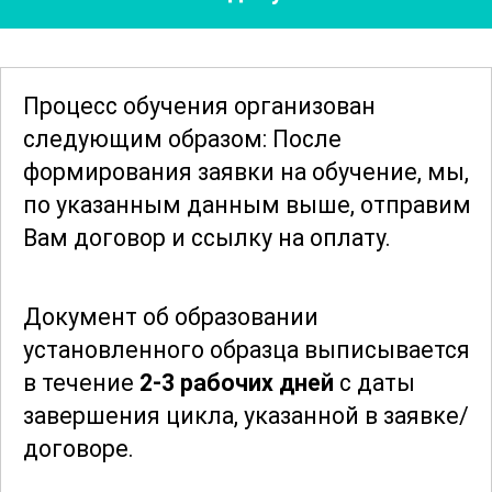
законодательных нормах,
регулирующих оказание неотложной
помощи в различных ситуациях.
Процесс обучения организован
следующим образом: После
По завершении курса социальные
формирования заявки
на обучение, мы,
работники будут уверены в своих силах
по указанным данным выше, отправим
и знаниях, что позволит им эффективно
Вам договор и ссылку на оплату.
и быстро реагировать на любые
чрезвычайные ситуации. Эти навыки не
Документ об образовании
только повышают уровень
установленного образца выписывается
безопасности окружающих, но и
в течение
2-3 рабочих дней
с даты
укрепляют профессиональную
завершения цикла, указанной в заявке/
компетентность социальных
договоре.
работников.