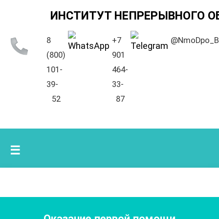
ИНСТИТУТ НЕПРЕРЫВНОГО О
8
+7
@NmoDpo_B
(800)
901
101-
464-
39-
33-
52
87
☰
Оказание первой помощи