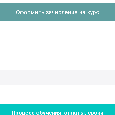
водопользованием и снижением
Оформить зачисление на курс
выбросов вредных веществ. Это важно
для создания экологически безопасных
и энергоэффективных объектов
строительства и ЖКХ. В процессе
обучения рассматриваются примеры
успешных проектов, которые
демонстрируют, как применение
экологических технологий может
привести к экономическим и
социальным выгодам.
Дополнительно в курсе
рассматриваются вопросы, связанные с
Процесс обучения, оплаты, сроки
экологическим мониторингом и