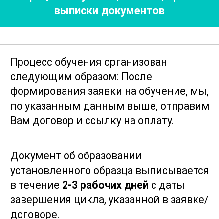
выписки документов
оценкой воздействия на окружающую
среду. Это включает методы оценки
риска, стратегии по минимизации
экологического ущерба и способы
Процесс обучения организован
внедрения экологически чистых
следующим образом: После
технологий. Применение этих знаний
формирования заявки
на обучение, мы,
на практике способствует не только
по указанным данным выше, отправим
защите природы, но и улучшению
Вам договор и ссылку на оплату.
качества жизни населения.
Документ об образовании
Погружение в тематику курса позволит
установленного образца выписывается
участникам понять важность
в течение
2-3 рабочих дней
с даты
комплексного подхода к охране
завершения цикла, указанной в заявке/
окружающей среды. Это включает
договоре.
разработку и внедрение эффективных