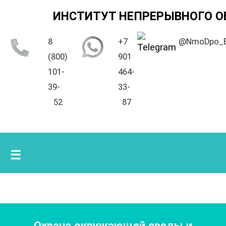
ИНСТИТУТ НЕПРЕРЫВНОГО О
8
+7
@NmoDpo_
(800)
901
101-
464-
39-
33-
52
87
☰
Охрана окружающей среды и