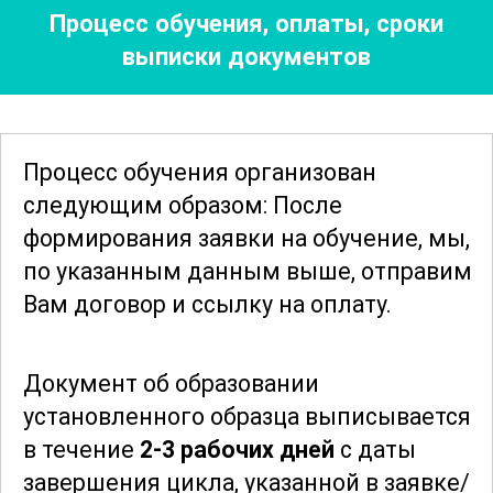
Процесс обучения, оплаты, сроки
решениями, применяемыми в
выписки документов
промышленной практике, что позволит
им улучшить процессы управления
безопасностью на своих предприятиях.
Процесс обучения организован
Курс предоставляет исчерпывающие
следующим образом: После
знания о порядке расследования и
формирования заявки
на обучение, мы,
учета инцидентов, связанных с
по указанным данным выше, отправим
оборудованием под давлением.
Вам договор и ссылку на оплату.
Рассматриваются примеры из
реальной практики, что позволяет
Документ об образовании
участникам лучше понять причины и
установленного образца выписывается
последствия аварийных ситуаций.
в течение
2-3 рабочих дней
с даты
Важным аспектом является изучение
завершения цикла, указанной в заявке/
мер, направленных на минимизацию