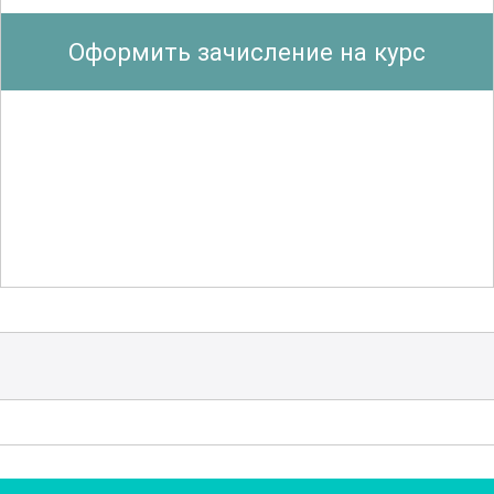
давлением. Уделяется внимание
Оформить зачисление на курс
методам оценки
и анализа рисков,
связанным с эксплуатацией такого
оборудования. Ведется подробный
разбор требований к техническому
освидетельствованию, а также к
периодическим проверкам и
испытаниям на прочность и
герметичность.
Особое место отводится изучению
современных технологий и методов,
обеспечивающих
безопасность
и
надежность
оборудования. Участники
познакомятся с передовыми