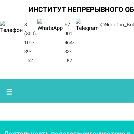
ИНСТИТУТ НЕПРЕРЫВНОГО О
8
+7
@NmoDpo_Bo
(800)
901
101-
464-
39-
33-
52
87
☰
Деятельность педагога-организатора в