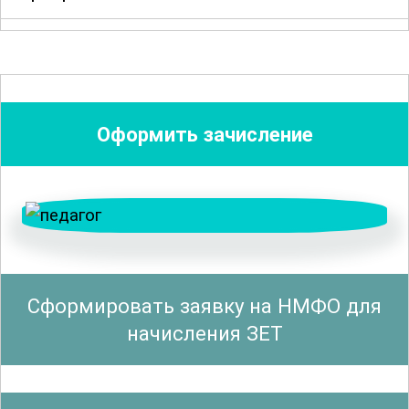
Цель курса – предоставить слушателям
теоретические знания и методические
рекомендации, которые помогут
эффективно реализовывать
Оформить зачисление
Федеральные государственные
образовательные стандарты (ФГОС).
Особое внимание уделено вопросам
планирования и организации
образовательного процесса, а также
способам мотивации и вовлечения
Сформировать заявку на НМФО для
учащихся в учебную деятельность.
начисления ЗЕТ
В ходе обучения участники узнают о
современных педагогических