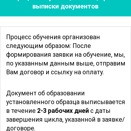
выписки документов
профессиональных компетенций
педагога-организатора. Слушатели
изучат способы управления
образовательными проектами,
Процесс обучения организован
организацию внеурочной деятельности
следующим образом: После
и взаимодействие с родителями и
формирования заявки
на обучение, мы,
коллегами. Значительное внимание
по указанным данным выше, отправим
уделено вопросам правового
Вам договор и ссылку на оплату.
регулирования деятельности педагога-
организатора и особенностям работы в
Документ об образовании
условиях инклюзивного образования.
установленного образца выписывается
в течение
2-3 рабочих дней
с даты
Обучение позволит участникам не
завершения цикла, указанной в заявке/
только приобрести новые знания, но и
договоре.
актуализировать уже имеющиеся,