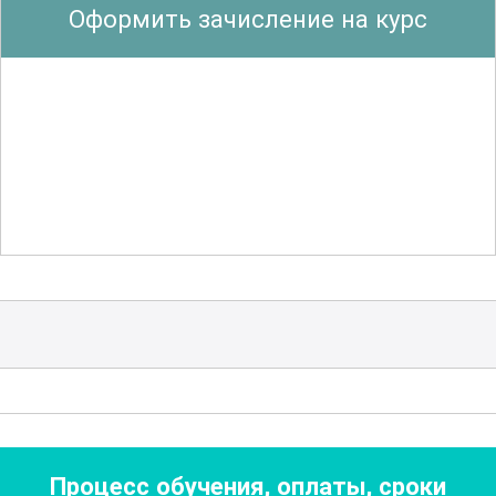
Оформить зачисление на курс
технологиях
, таких как проектное
обучение, компетентностный подход,
интерактивные методы и другие
инновационные решения,
способствующие повышению качества
образования. Особое место отведено
изучению методов оценки
образовательных результатов и
мониторинга учебного процесса, что
позволяет объективно оценивать
достижения учащихся и
корректировать учебные программы.
Курс также включает материалы,
Процесс обучения, оплаты, сроки
направленные на развитие