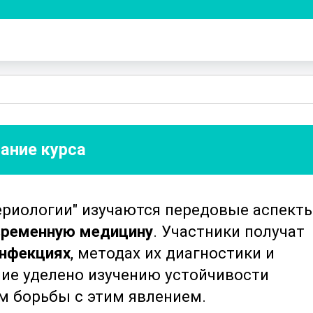
ание курса
ериологии" изучаются передовые аспект
временную медицину
. Участники получат
инфекциях
, методах их диагностики и
ние уделено изучению устойчивости
м борьбы с этим явлением.