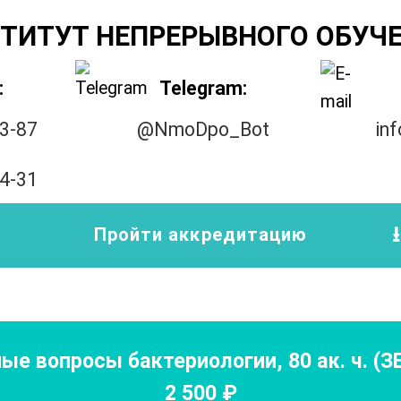
ТИТУТ НЕПРЕРЫВНОГО ОБУЧ
:
Telegram:
33-87
@NmoDpo_Bot
in
14-31
Пройти аккредитацию
ые вопросы бактериологии
,
80
ак. ч.
(З
2 500
₽