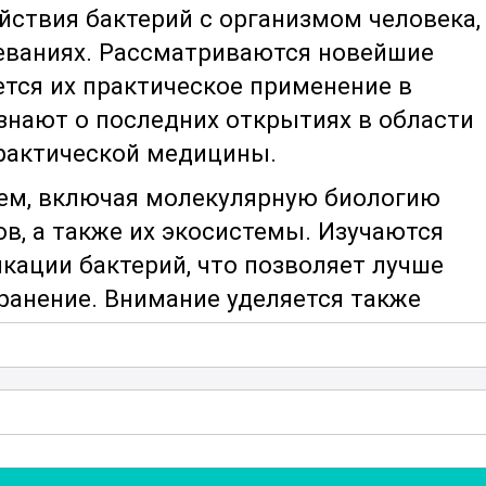
ствия бактерий с организмом человека,
леваниях. Рассматриваются новейшие
тся их практическое применение в
узнают о последних открытиях в области
практической медицины.
тем, включая молекулярную биологию
в, а также их экосистемы. Изучаются
ации бактерий, что позволяет лучше
ранение. Внимание уделяется также
логии, что делает курс полезным для
.
атогенных бактерий
и методов
еваний. Участники познакомятся с
ти вакцин и антимикробных препаратов.