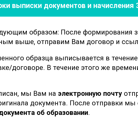
роки выписки документов
и начисления 
эпидемиологии и методы контроля
ологии" включает в себя теоретические
едующим образом: После формирования 
сследованию бактерий. Это позволяет
нным выше, отправим Вам договор и ссыл
ои знания, но и применять их в своей
Программа разработана таким образом,
ленного образца выписывается в течени
ь все ключевые аспекты бактериологии,
вке/договоре.
В течение этого же време
бованной.
частники смогут лучше понимать
ыписан, мы Вам на
электронную почту
отпр
, методы их диагностики и лечения, а
оригинала документа. После отправки м
сти микробиологии. Это знание
документа об образовании
.
листов, работающих в сфере
ваний и биотехнологий.