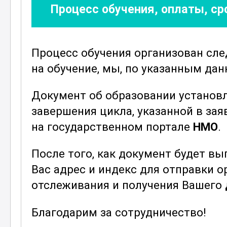
Процесс обучения, оплаты, с
Рассматриваются также вопросы 
инфекционных вспышек.
Курс "Актуальные вопросы бактери
Процесс обучения организован сл
знания и современные подходы к и
на обучение, мы, по указанным да
участникам не только расширить св
профессиональной деятельности. 
Документ об образовании установ
чтобы максимально полно охватит
завершения цикла, указанной в зая
что делает её актуальной и востре
на государственном портале
НМО
.
В результате прохождения курса у
После того, как документ будет в
механизмы бактериальных инфекций
Вас адрес и индекс для отправки 
также актуальные проблемы в обла
отслеживания и получения Вашего
окажется незаменимым для специа
здравоохранения, научных исследо
Благодарим за сотрудничество!