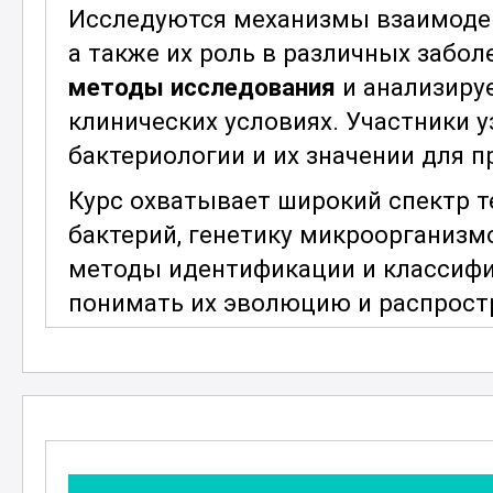
Исследуются механизмы взаимодей
а также их роль в различных забо
методы исследования
и анализируе
клинических условиях. Участники 
бактериологии и их значении для 
Курс охватывает широкий спектр 
бактерий, генетику микроорганизмо
методы идентификации и классифик
понимать их эволюцию и распрост
вопросам безопасности и биотехно
специалистов различных профилей
Особое место занимает изучение
п
профилактики инфекционных забол
последними разработками в облас