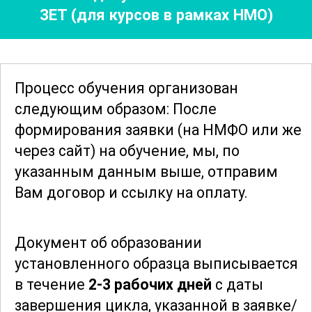
ЗЕТ (для курсов в рамках НМО)
Участники узнают о последних
достижениях в области биохимии и их
практическом применении в
клинической лабораторной
Процесс обучения организован
диагностике.
следующим образом: После
формирования заявки
(на НМФО или же
Таким образом, данный курс является
через сайт)
на обучение, мы, по
идеальным выбором для
указанным данным выше, отправим
специалистов, стремящихся углубить
Вам договор и ссылку на оплату.
свои знания в области биохимии и
повысить свою квалификацию.
Документ об образовании
Программа курса рассчитана на 144
установленного образца выписывается
академических часа, что позволяет
в течение
2-3 рабочих дней
с даты
детально изучить все аспекты и
завершения цикла, указанной в заявке/
обеспечить комплексное понимание