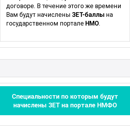
договоре.
В течение этого же времени
биохимических процессов, важных для
Вам будут начислены
ЗЕТ-баллы
на
диагностики и лечения различных
государственном портале
НМО
.
заболеваний.
После того, как документ будет
выписан, мы Вам на
электронную почту
отправим скан документа и запросим у
Вас адрес и индекс для отправки
оригинала документа. После отправки
мы сообщим Вам трек-номер для
отслеживания и получения Вашего
Специальности по которым будут
документа об образовании
.
начислены ЗЕТ на портале НМФО
Благодарим за сотрудничество!