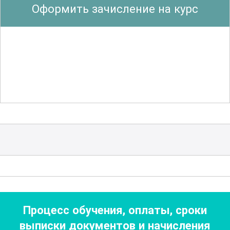
Оформить зачисление на курс
других органов. Курс охватывает
широкий спектр тем, начиная от
базовых принципов и заканчивая
сложными диагностическими
случаями. Это позволяет слушателям
не только овладеть теоретическими
знаниями, но и понять, как применять
их в реальных условиях.
Кроме того, курс включает в себя
изучение инновационных технологий и
новых методов биохимического
анализа, которые оказывают
Процесс обучения, оплаты, сроки
значительное влияние на улучшение
выписки документов
и начисления
диагностических возможностей.