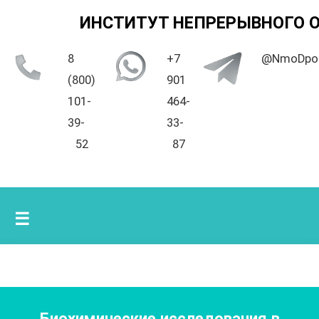
ИНСТИТУТ НЕПРЕРЫВНОГО 
8
+7
@NmoDpo
(800)
901
101-
464-
39-
33-
52
87
☰
Биохимические исследования в