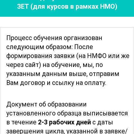
ЗЕТ (для курсов в рамках НМО)
клинической практике.
Для эффективного освоения материала
разработаны различные интерактивные
Процесс обучения организован
задания и тесты, которые помогут
следующим образом: После
закрепить теоретические знания и
формирования заявки
(на НМФО или же
повысить уровень подготовки
через сайт)
на обучение, мы, по
участников. Курс структурирован таким
указанным данным выше, отправим
образом, чтобы каждый его раздел был
Вам договор и ссылку на оплату.
логически завершенным и понятным,
что позволяет легко усваивать
Документ об образовании
материал даже тем, кто только
установленного образца выписывается
начинает свой путь в области
в течение
2-3 рабочих дней
с даты
клинической лабораторной
завершения цикла, указанной в заявке/
диагностики.