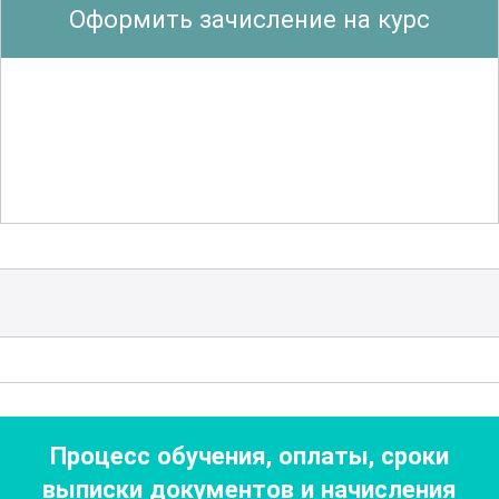
Оформить зачисление на курс
диагностики и мониторинга состояний,
таких как диабет, дислипидемия,
заболевания печени и почек, а также
для оценки состояния
метаболического здоровья
.
Особое внимание уделяется
стандартам качества и контролю
точности анализа, что позволяет
минимизировать ошибки и повысить
достоверность результатов. Важным
аспектом является также изучение
нормативных документов и стандартов,
Процесс обучения, оплаты, сроки
регламентирующих проведение
выписки документов
и начисления
биохимических исследований в