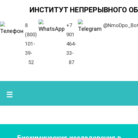
ИНСТИТУТ НЕПРЕРЫВНОГО О
8
+7
@NmoDpo_Bo
(800)
901
101-
464-
39-
33-
52
87
☰
Биохимические исследования в