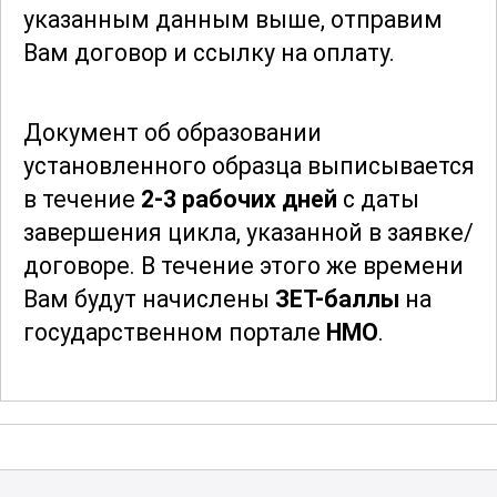
указанным данным выше, отправим
инструментом для специалистов,
Вам договор и ссылку на оплату.
стремящихся оставаться в курсе
последних достижений в области
биохимических исследований
и
Документ об образовании
клинической лабораторной
установленного образца выписывается
диагностики.
в течение
2-3 рабочих дней
с даты
завершения цикла, указанной в заявке/
договоре.
В течение этого же времени
Вам будут начислены
ЗЕТ-баллы
на
государственном портале
НМО
.
После того, как документ будет
выписан, мы Вам на
электронную почту
отправим скан документа и запросим у