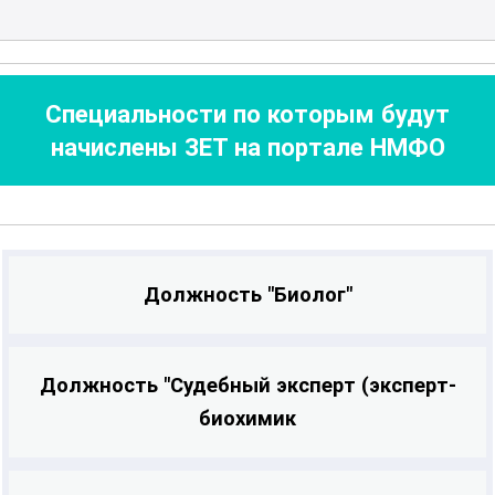
Вас адрес и индекс для отправки
оригинала документа. После отправки
мы сообщим Вам трек-номер для
отслеживания и получения Вашего
Специальности по которым будут
документа об образовании
.
начислены ЗЕТ на портале НМФО
Благодарим за сотрудничество!
Должность "Биолог"
Должность "Судебный эксперт (эксперт-
биохимик