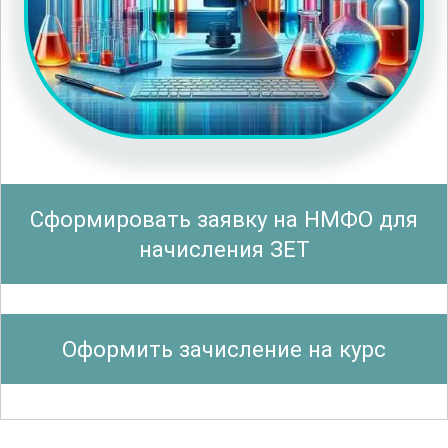
исследования могут помочь в
диагностике и мониторинге таких
состояний, как диабет, сердечно-
сосудистые заболевания, онкология и
заболевания печени. Отдельные
модули посвящены изучению
современных технологий и
Сформировать заявку на НМФО для
оборудования, используемого в
начисления ЗЕТ
лабораторной диагностике.
Для удобства слушателей материалы
Оформить зачисление на курс
курса структурированы таким образом,
чтобы предоставлять максимально
полезную и актуальную информацию в
простой и понятной форме. Особое