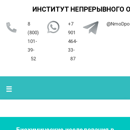
ИНСТИТУТ НЕПРЕРЫВНОГО 
8
+7
@NmoDpo
(800)
901
101-
464-
39-
33-
52
87
☰
Биохимические исследования в