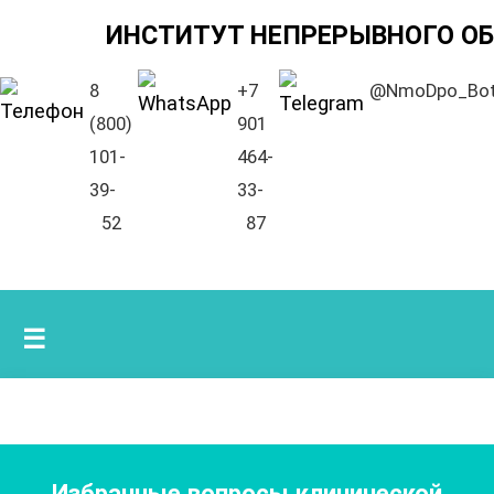
ИНСТИТУТ НЕПРЕРЫВНОГО О
8
+7
@NmoDpo_Bo
(800)
901
101-
464-
39-
33-
52
87
☰
Избранные вопросы клинической