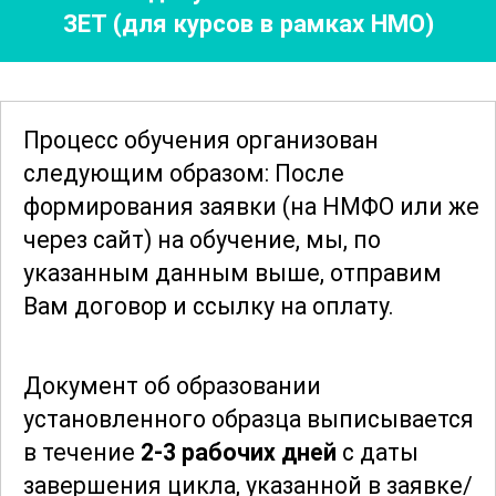
ЗЕТ (для курсов в рамках НМО)
медицинскими службами, что
способствует улучшению общего
качества медицинского обслуживания.
Процесс обучения организован
Курс также включает в себя материалы
следующим образом: После
по нормативно-правовым аспектам
формирования заявки
(на НМФО или же
клинической лабораторной
через сайт)
на обучение, мы, по
диагностики, что важно для
указанным данным выше, отправим
соблюдения стандартов и требований в
Вам договор и ссылку на оплату.
медицинской практике. Уделено
внимание вопросам этики и
Документ об образовании
профессиональной ответственности,
установленного образца выписывается
что позволяет участникам получать
в течение
2-3 рабочих дней
с даты
всесторонние знания, необходимые
завершения цикла, указанной в заявке/
для успешной работы в данной