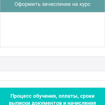
Оформить зачисление на курс
также новым исследованиям и
разработкам в области лабораторной
диагностики, что позволяет оставаться
в курсе последних достижений и
инноваций.
Участники курса смогут детально
изучить вопросы, связанные с
качеством и точностью лабораторных
исследований, а также узнать о методах
повышения надежности результатов.
Дополнительно рассматриваются
ключевые аспекты взаимодействия
Процесс обучения, оплаты, сроки
между различными отделами
выписки документов
и начисления
клинических лабораторий и другими