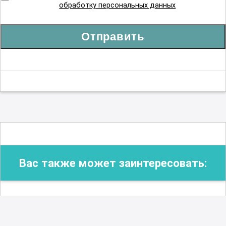
обработку персональных данных
Организация сестринского дела
Отправить
Реабилитационное сестринское дело
Рентгенология
Сестринское дело в косметологии
Вас также может заинтересовать:
Сестринское дело в педиатрии
Скорая и неотложная помощь