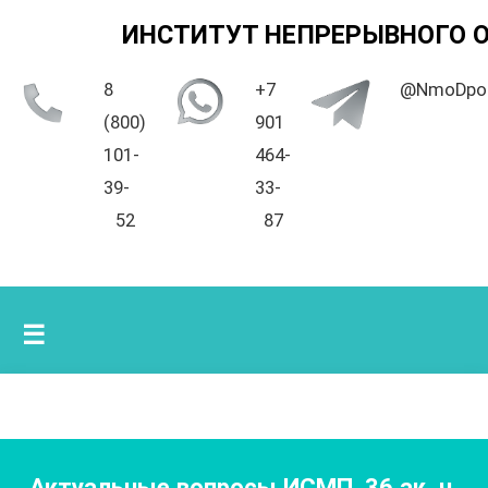
ИНСТИТУТ НЕПРЕРЫВНОГО 
8
+7
@NmoDpo
(800)
901
101-
464-
39-
33-
52
87
☰
Актуальные вопросы ИСМП
,
36
ак. ч.