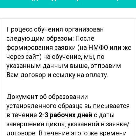
тренинги по обработке инструментов и
работе в условиях повышенного
инфекционного риска, которые
Процесс обучения организован
проводятся на клинических базах
следующим образом: После
клиник-партнеров. Это позволяет
формирования заявки
(на НМФО или же
слушателям закрепить полученные
через сайт)
на обучение, мы, по
знания в реальных условиях.
указанным данным выше, отправим
Вам договор и ссылку на оплату.
Особое внимание уделяется вопросам
психологии безопасности и мотивации
Документ об образовании
персонала к соблюдению
установленного образца выписывается
инфекционного контроля. Участники
в течение
2-3 рабочих дней
с даты
учатся анализировать факторы,
завершения цикла, указанной в заявке/
влияющие на соблюдение стандартов
договоре.
В течение этого же времени
безопасности, и разрабатывают