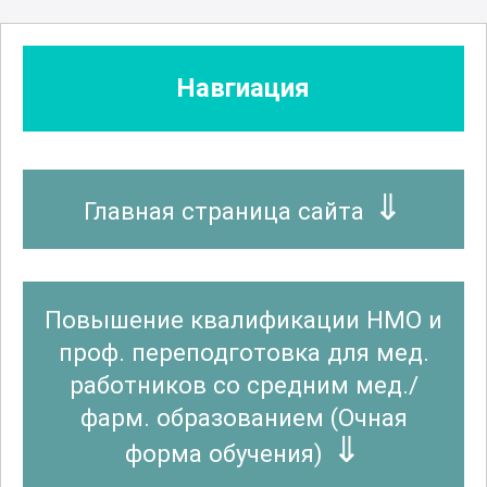
Стоматология
Навгиация
Стоматология ортопедическая
Главная страница сайта
Стоматология профилактическая
Повышение квалификации НМО и
Судебно-медицинская экспертиза
проф. переподготовка для мед.
работников со средним мед./
фарм. образованием (Очная
Фармация
форма обучения)