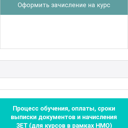
Оформить зачисление на курс
медицинского инструментария,
правилам работы с биологическими
жидкостями и профилактике
профессиональных инфекций.
Участники изучают актуальные
рекомендации по использованию
средств индивидуальной защиты (СИЗ)
и анализируют типичные ошибки,
приводящие к инфекционным
осложнениям.
Обучение строится на сочетании
Процесс обучения, оплаты, сроки
теоретических лекций, интерактивных
выписки документов
и начисления
обсуждений и практических занятий.
ЗЕТ (для курсов в рамках НМО)
Особую ценность представляют