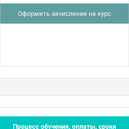
Программа охватывает ключевые
Оформить зачисление на курс
аспекты качества и безопасности
медицинской помощи. В ходе обучения
рассматриваются методы аудита и
мониторинга качества, принципы
управления рисками, подходы к
разработке и внедрению стандартов.
Отдельный блок посвящен анализу
международного опыта и лучших
практик в области менеджмента
качества. Курс также включает разбор
реальных кейсов и ситуаций, с
которыми сталкиваются медицинские
организации.
Процесс обучения, оплаты, сроки