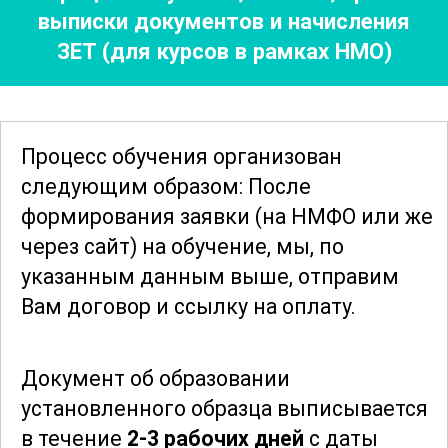
выписки документов
и начисления
Обучение проходит в очной форме с
ЗЕТ (для курсов в рамках НМО)
использованием интерактивных
методов. Преподаватели сочетают
лекции с мастер-классами, групповыми
дискуссиями и практическими
Процесс обучения организован
заданиями. Особое внимание уделяется
следующим образом: После
работе с нормативными документами и
формирования заявки
(на НМФО или же
стандартами, что позволяет
через сайт)
на обучение, мы, по
слушателям глубоко понять их
указанным данным выше, отправим
требования. Практика проходит на
Вам договор и ссылку на оплату.
клинических базах клиник-партнеров,
где участники могут применить
Документ об образовании
полученные знания в реальных
установленного образца выписывается
условиях.
в течение
2-3 рабочих дней
с даты