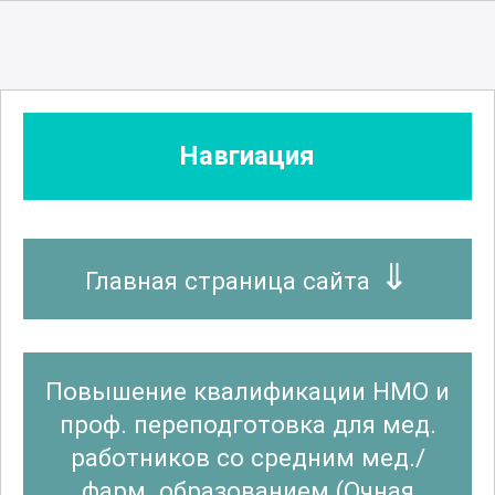
Скорая и неотложная помощь
Стоматология
Навгиация
Стоматология ортопедическая
Главная страница сайта
Стоматология профилактическая
Повышение квалификации НМО и
Судебно-медицинская экспертиза
проф. переподготовка для мед.
работников со средним мед./
фарм. образованием (Очная