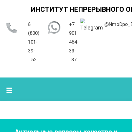
ИНСТИТУТ НЕПРЕРЫВНОГО О
8
+7
@NmoDpo_
(800)
901
101-
464-
39-
33-
52
87
☰
Актуальные вопросы качества и