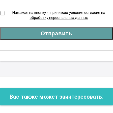
Операционное дело
Нажимая на кнопку, я принимаю условия согласия на
обработку персональных данных
Организация сестринского дела
Отправить
Реабилитационное сестринское дело
Рентгенология
Сестринское дело в косметологии
Вас также может заинтересовать:
Сестринское дело в педиатрии