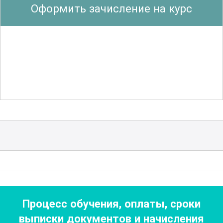
Оформить зачисление на курс
вмешательств, управление рисками,
этические аспекты сестринской
деятельности, а также использование
информационных систем в управлении.
Важным блоком являются вопросы
кадрового менеджмента, включая
подбор, обучение и адаптацию
персонала.
Обучение проходит в очной форме, с
использованием интерактивных
методов: лекций, мастер-классов,
деловых игр и кейс-стади.
Процесс обучения, оплаты, сроки
Практические занятия проводятся на
выписки документов
и начисления
клинических базах клиник-партнеров,