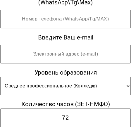
запросим у Вас адрес и индекс для
(WhatsApp\Tg\Max)
отправки оригинала. После отправки
мы сообщим Вам трек-номер для
отслеживания и получения Вашего
документа об образовании.
Введите Ваш e-mail
Внесение сведений в ФРДО произойдёт
в течение месяца после даты выдачи.
(По запросу срок внесения может быть
Уровень образования
сокращён до 7 дней)
Количество часов
(ЗЕТ-НМФО)