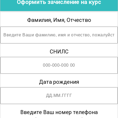
Оформить зачисление на курс
(направляется до/вместе с договором).
По завершении учебного курса Вы
Фамилия, Имя, Отчество
пройдёте итоговую аттестацию очно на
базе нашего учебного центра.
Удостоверение о повышении
СНИЛС
квалификации выписывается в течении
2-3 рабочих дней с даты завершения
цикла. В течение этого же времени Вам
будут начислены ЗЕТ-баллы на
Дата рождения
государственном портале НМФО. После
того, как удостоверение будет готово,
мы Вам на электронную почту
отправим скан-копию документа и
Введите Ваш номер телефона