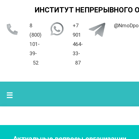
ИНСТИТУТ НЕПРЕРЫВНОГО 
8
+7
@NmoDpo
(800)
901
101-
464-
39-
33-
52
87
☰
Актуальные вопросы организации