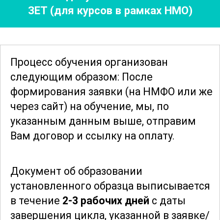
ЗЕТ (для курсов в рамках НМО)
что позволяет участникам сразу
применять полученные знания. Особое
внимание уделяется обсуждению
реальных ситуаций и разработке
Процесс обучения организован
индивидуальных решений для каждого
следующим образом: После
медицинского учреждения.
формирования заявки
(на НМФО или же
через сайт)
на обучение, мы, по
Особое внимание в курсе уделяется
указанным данным выше, отправим
вопросам внедрения современных
Вам договор и ссылку на оплату.
технологий в работу сестринской
службы, включая электронное
Документ об образовании
документирование и системы
установленного образца выписывается
поддержки принятия решений. Также
в течение
2-3 рабочих дней
с даты
рассматриваются вопросы управления
завершения цикла, указанной в заявке/
изменениями и внедрения инноваций,