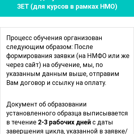
ЗЕТ (для курсов в рамках НМО)
практике. Важным аспектом является
работа в малых группах, что
способствует более глубокому
усвоению материала и развитию
Процесс обучения организован
навыков командной работы.
следующим образом: После
формирования заявки
(на НМФО или же
Особое внимание уделяется вопросам
через сайт)
на обучение, мы, по
междисциплинарного взаимодействия
указанным данным выше, отправим
и организации работы паллиативных
Вам договор и ссылку на оплату.
служб. Слушатели учатся эффективно
сотрудничать с другими
Документ об образовании
специалистами, включая врачей,
установленного образца выписывается
психологов и социальных работников,
в течение
2-3 рабочих дней
с даты
для обеспечения комплексного ухода
завершения цикла, указанной в заявке/
за пациентами. Также рассматриваются