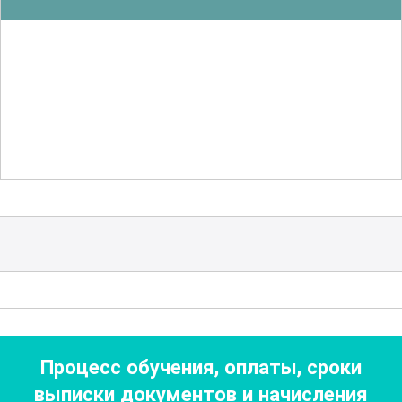
Слушатели знакомятся с
современными протоколами лечения,
методами оценки качества жизни и
подходами к организации
паллиативной помощи на разных
этапах заболевания.
Обучение происходит в очной форме, а
практика проходит на клинических
базах клиник-партнеров. Используются
интерактивные методы, такие как
мастер-классы, обсуждения
клинических случаев и тренинги, что
Процесс обучения, оплаты, сроки
позволяет участникам активно
выписки документов
и начисления
применять полученные знания на