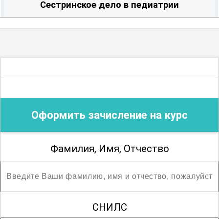
Сестринское дело в педиатрии
По завершении учебного курса Вы
пройдёте итоговую аттестацию очно на
базе нашего учебного центра.
Удостоверение о повышении
квалификации выписывается в течении
2-3 рабочих дней с даты завершения
Оформить зачисление на курс
цикла. В течение этого же времени Вам
будут начислены ЗЕТ-баллы на
государственном портале НМФО. После
Фамилия, Имя, Отчество
того, как удостоверение будет готово,
мы Вам на электронную почту
отправим скан-копию документа и
запросим у Вас адрес и индекс для
СНИЛС