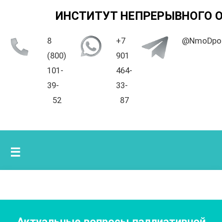
ИНСТИТУТ НЕПРЕРЫВНОГО 
8
+7
@NmoDpo
(800)
901
101-
464-
39-
33-
52
87
☰
Актуальные вопросы паллиативной