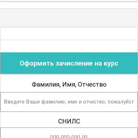
Удостоверение о повышении
квалификации выписывается в течении
Организация сестринского дела
2-3 рабочих дней с даты завершения
цикла. В течение этого же времени Вам
Сестринское дело в педиатрии
будут начислены ЗЕТ-баллы на
государственном портале НМФО. После
Оформить зачисление на курс
того, как удостоверение будет готово,
мы Вам на электронную почту
отправим скан-копию документа и
Фамилия, Имя, Отчество
запросим у Вас адрес и индекс для
отправки оригинала. После отправки
мы сообщим Вам трек-номер для
отслеживания и получения Вашего
СНИЛС
документа об образовании.