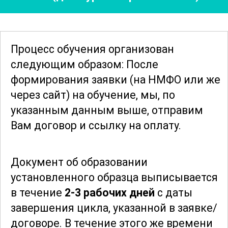
Особое внимание уделяется вопросам
эффективного общения с пациентами и
Процесс обучения организован
их семьями, а также управлению
следующим образом: После
стрессом и выгоранием у медицинских
формирования заявки
(на НМФО или же
работников. Курс также охватывает
через сайт)
на обучение, мы, по
современные технологии и
указанным данным выше, отправим
инструменты, используемые в
Вам договор и ссылку на оплату.
паллиативной помощи, включая
телемедицину и электронные системы
Документ об образовании
управления данными.
установленного образца выписывается
в течение
2-3 рабочих дней
с даты
После завершения курса слушатели
завершения цикла, указанной в заявке/
обладают глубокими знаниями о
договоре.
В течение этого же времени
современных подходах к паллиативной