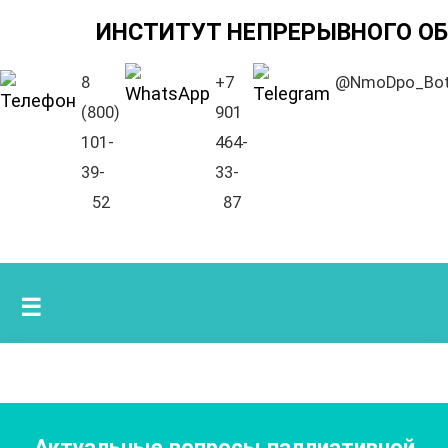
ИНСТИТУТ НЕПРЕРЫВНОГО О
8
+7
@NmoDpo_Bo
(800)
901
101-
464-
39-
33-
52
87
☰
Актуальные вопросы паллиативной