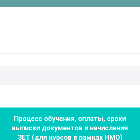
занятия на клинических базах клиник-
партнеров. Особое внимание уделяется
разработке индивидуальных планов
ухода и взаимодействию с
междисциплинарной командой.
Обучение проводится в очной форме,
что позволяет участникам активно
взаимодействовать с преподавателями
и коллегами. Практическая часть
включает в себя работу с пациентами
под руководством опытных
Процесс обучения, оплаты, сроки
специалистов, что помогает закрепить
выписки документов
и начисления
теоретические знания и развить
ЗЕТ (для курсов в рамках НМО)
профессиональные навыки.