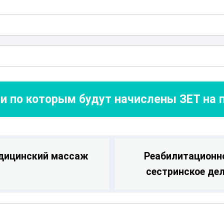
ультатов в оздоровлении и
и по которым будут начислены ЗЕТ на
дицинский массаж
Реабилитационн
сестринское де