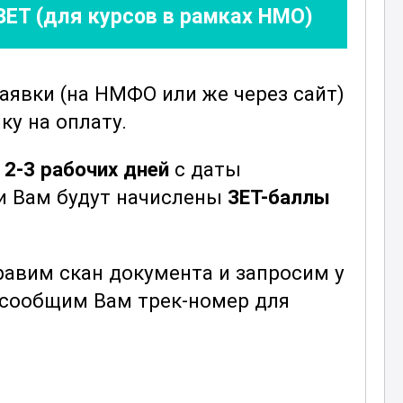
ЗЕТ (для курсов в рамках НМО)
заявки
(на НМФО или же через сайт)
ку на оплату.
е
2-3 рабочих дней
с даты
ни Вам будут начислены
ЗЕТ-баллы
авим скан документа и запросим у
ы сообщим Вам трек-номер для
и
е