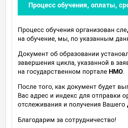
Процесс обучения, оплаты, с
Курс включает в себя теоретическу
участникам не только изучить теор
применение на практике. Это пом
Процесс обучения организован сл
понимание лечебной физкультуры и
на обучение, мы, по указанным да
восстановлении здоровья.
Знания, полученные на курсе, пом
Документ об образовании установ
специалистов, занимающихся физи
завершения цикла, указанной в зая
а также будут полезны для всех, к
на государственном портале
НМО
.
качество жизни с помощью физичес
После того, как документ будет в
курсу позволит более глубоко пон
Вас адрес и индекс для отправки 
физкультуры, что способствует б
отслеживания и получения Вашего
полученных знаний в реальной жиз
Присоединяйтесь к курсу и открой
Благодарим за сотрудничество!
лечебной физкультуры
. Расширьте 