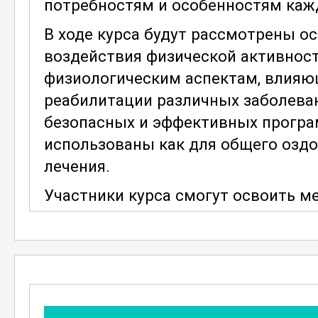
потребностям и особенностям каж
В ходе курса будут рассмотрены 
воздействия физической активност
физиологическим аспектам, влияю
реабилитации различных заболева
безопасных и эффективных програ
использованы как для общего оздо
лечения.
Участники курса смогут освоить м
планов занятий и научатся правиль
учитывая возрастные, физиологиче
занимающихся. Также изучаются 
эффективности занятий, что позво
вносить необходимые коррективы