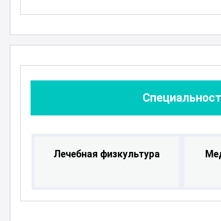
и другим в достижении лучших рез
восстановлении здоровья.
Специальност
Лечебная физкультура
Ме