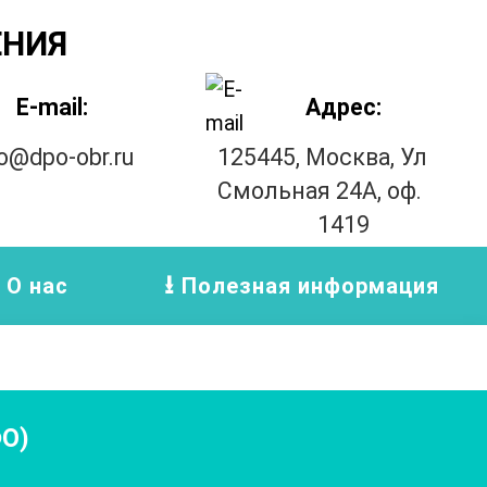
ЕНИЯ
E-mail:
Адрес:
fo@dpo-obr.ru
125445, Москва, Ул
Смольная 24А, оф.
1419
О нас
Полезная информация
О)