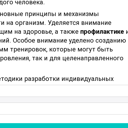
дого человека.
основные принципы и механизмы
и на организм. Уделяется внимание
щим на здоровье, а также
профилактике
ний. Особое внимание уделено созданию
мм тренировок, которые могут быть
ровления, так и для целенаправленного
етодики разработки индивидуальных
но дозировать физическую нагрузку,
ские и психологические особенности
основы
кинезитерапии
и методы контроля
лит более точно оценивать прогресс и
 в тренировочные программы.