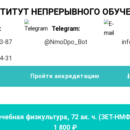
ТИТУТ НЕПРЕРЫВНОГО ОБУЧ
:
Telegram:
33-87
@NmoDpo_Bot
in
14-31
Пройти аккредитацию
чебная физкультура
,
72
ак. ч.
(ЗЕТ-НМФ
1 800
₽