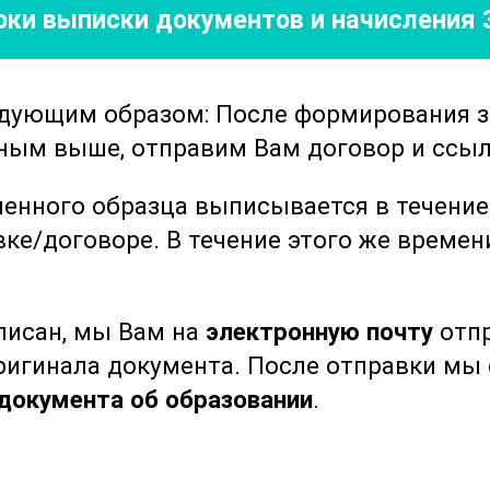
роки выписки документов
и начисления 
ю и практическую части, позволяя
етические основы, но и увидеть их
ожет сформировать комплексное
едующим образом: После формирования 
 ее роли в поддержании и
нным выше, отправим Вам договор и ссыл
огут в профессиональной деятельности
ленного образца выписывается в течени
ческой реабилитацией и оздоровлением,
вке/договоре.
В течение этого же време
то хочет улучшить свое здоровье и
кой активности. Обучение по этому
ыписан, мы Вам на
электронную почту
отпр
ять принципы и методы лечебной
оригинала документа. После отправки м
олее эффективному применению
документа об образовании
.
ни.
те для себя новые возможности в област
свои знания и навыки, чтобы помочь себ