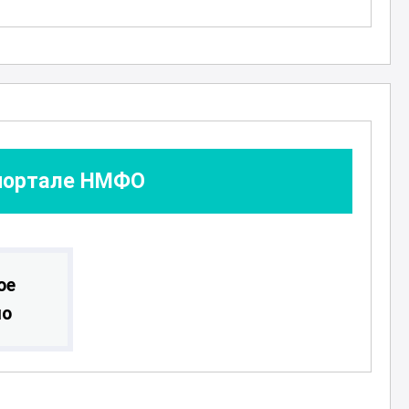
 портале НМФО
ое
ло