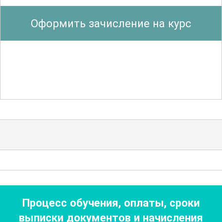
последствий чрезвычайных ситуаций.
Оформить зачисление на курс
Важным компонентом является
понимание роли
медицинского
персонала
в координации усилий с
пожарными, полицией, спасательными
и другими службами. Учащиеся
ознакомятся с международными
стандартами и протоколами действий в
условиях катастроф.
Одним из ключевых аспектов курса
является изучение психологической
подготовки и устойчивости
Процесс обучения, оплаты, сроки
медицинских работников. Учащиеся
выписки документов
и начисления
узнают о техниках управления