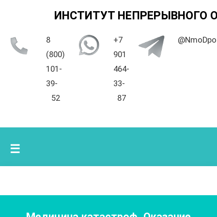
ИНСТИТУТ НЕПРЕРЫВНОГО 
8
+7
@NmoDpo
(800)
901
101-
464-
39-
33-
52
87
☰
Медицина катастроф. Оказание