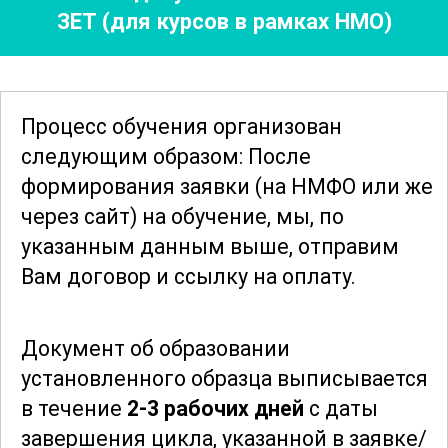
ЗЕТ (для курсов в рамках НМО)
стрессом, методах психологической
поддержки пострадавших и коллег, а
также о важности самопомощи для
сохранения работоспособности в
Процесс обучения организован
экстремальных условиях.
следующим образом: После
формирования заявки
(на НМФО или же
В ходе обучения рассматриваются
через сайт)
на обучение, мы, по
реальные случаи и примеры, что
указанным данным выше, отправим
позволяет учащимся лучше понять
Вам договор и ссылку на оплату.
сложность и многогранность работы в
условиях катастроф. Особое внимание
Документ об образовании
уделяется современным технологиям и
установленного образца выписывается
инновационным методам,
в течение
2-3 рабочих дней
с даты
применяемым в области медицины
завершения цикла, указанной в заявке/
катастроф, что помогает учащимся