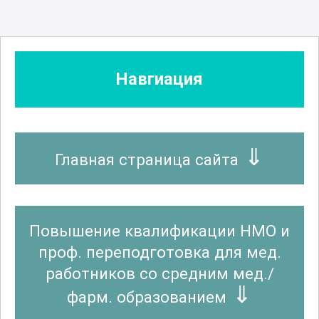
Стоматология ортопедическая
Стоматология профилактическая
Навгиация
Судебно-медицинская экспертиза
Главная страница сайта
Фармация
Повышение квалификации НМО и
Физиотерапия
проф. переподготовка для мед.
работников со средним мед./
фарм. образованием
Функциональная диагностика