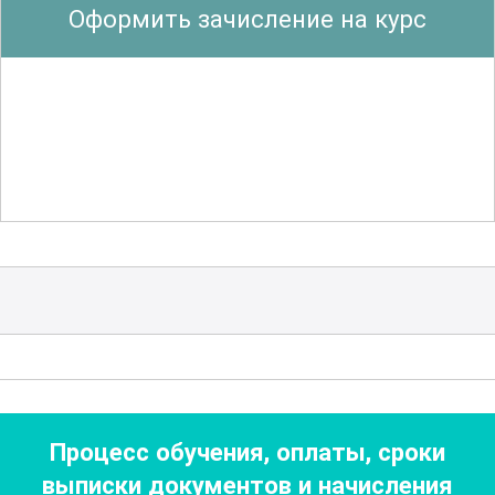
Оформить зачисление на курс
травматизма. Курс помогает
разобраться в нормативных и
законодательных актах, регулирующих
охрану труда
, и научиться их
применять на практике. Этот курс
подходит для специалистов по охране
труда, руководителей и всех, кто
заинтересован в повышении
безопасности на производстве.
Значительное внимание уделяется
разработке и внедрению программ по
улучшению условий труда. Участники
Процесс обучения, оплаты, сроки
смогут разработать собственные
выписки документов
и начисления
программы, направленные на