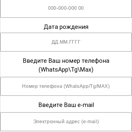
Сестринское дело
Дата рождения
Сестринское дело в педиатрии
Физиотерапия
Введите Ваш номер телефона
(WhatsApp\Tg\Max)
Функциональная диагностика
Введите Ваш e-mail