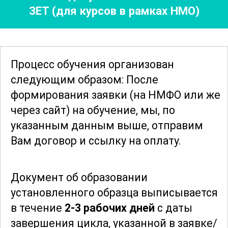
ЗЕТ (для курсов в рамках НМО)
сохранение здоровья работников и
повышение их производительности.
Практические примеры и кейсы
иллюстрируют реальные ситуации, с
Процесс обучения организован
которыми сталкиваются предприятия,
следующим образом: После
что помогает лучше усвоить материал.
формирования заявки
(на НМФО или же
через сайт)
на обучение, мы, по
Курс также охватывает вопросы
указанным данным выше, отправим
психологического благополучия
Вам договор и ссылку на оплату.
работников. Узнайте, как важен
психологический климат в коллективе
Документ об образовании
и как его улучшение может повлиять на
установленного образца выписывается
общую продуктивность предприятия.
в течение
2-3 рабочих дней
с даты
Управление стрессом, предотвращение
завершения цикла, указанной в заявке/
выгорания и создание благоприятной