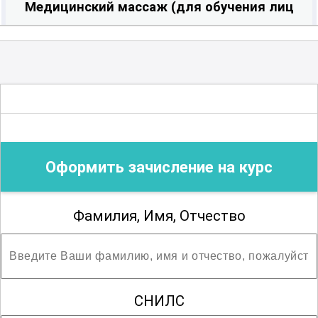
Медицинский массаж (для обучения лиц
с ограниченными возможностями
здоровья по зрению)
Общая практика
Оформить зачисление на курс
Операционное дело
Фамилия, Имя, Отчество
Организация сестринского дела
Реабилитационное сестринское дело
СНИЛС