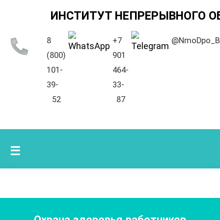
ИНСТИТУТ НЕПРЕРЫВНОГО О
8
+7
@NmoDpo_B
(800)
901
101-
464-
39-
33-
52
87
☰
Охрана здоровья работников