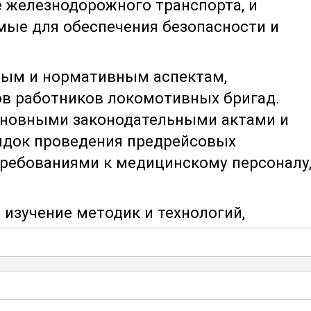
 железнодорожного транспорта, и
мые для обеспечения безопасности и
вым и нормативным аспектам,
в работников локомотивных бригад.
основными законодательными актами и
ядок проведения предрейсовых
требованиями к медицинскому персоналу
изучение методик и технологий,
дицинских осмотрах. Участники узнают
дходах, включая использование
ния для оценки состояния здоровья
ляется вопросам выявления признаков