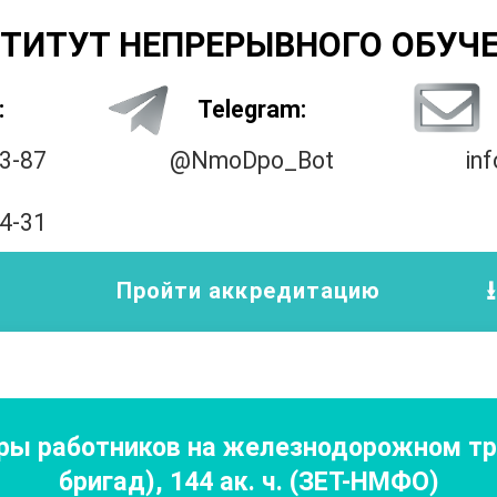
ТИТУТ НЕПРЕРЫВНОГО ОБУЧ
:
Telegram:
33-87
@NmoDpo_Bot
in
14-31
Пройти аккредитацию
ы работников на железнодорожном тр
бригад)
,
144
ак. ч.
(ЗЕТ-НМФО)