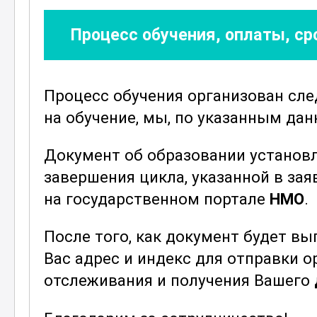
усталости, употребления алкоголя 
работоспособность.
Процесс обучения, оплаты, с
Курс также затрагивает аспекты о
осмотров на предприятиях железн
Процесс обучения организован сл
получат знания о том, как эффекти
на обучение, мы, по указанным да
минимизировать временные затрат
диагностики. Рассматриваются лу
Документ об образовании установ
реализации программ предрейсовы
завершения цикла, указанной в зая
компаниях.
на государственном портале
НМО
.
Большое внимание уделяется вопр
После того, как документ будет в
конфиденциальности при проведен
Вас адрес и индекс для отправки 
получат представление о том, как
отслеживания и получения Вашего
обеспечить их право на конфиден
Программа курса рассчитана на 14