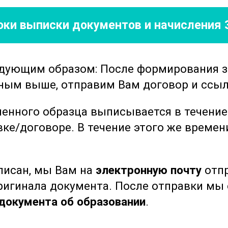
и других факторов, влияющих на
роки выписки документов
и начисления 
рганизации и планирования медицинских
одорожного транспорта. Участники
едующим образом: После формирования 
вно организовать процесс осмотров,
нным выше, отправим Вам договор и ссыл
ы и обеспечить высокую точность
чшие практики и примеры успешной
ленного образца выписывается в течени
х медицинских осмотров в различных
вке/договоре.
В течение этого же време
осам профессиональной этики и
ыписан, мы Вам на
электронную почту
отпр
ии медицинских осмотров. Участники
оригинала документа. После отправки м
 защитить личные данные работников и
документа об образовании
.
циальность медицинской информации.
4 академических часа и позволяет