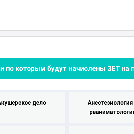
 знания и навыки, необходимые для
йсовых медицинских осмотров на
с предоставляет ценный опыт и
мую для повышения безопасности и
х бригад.
и по которым будут начислены ЗЕТ на
Акушерское дело
Анестезиология
реаниматологи