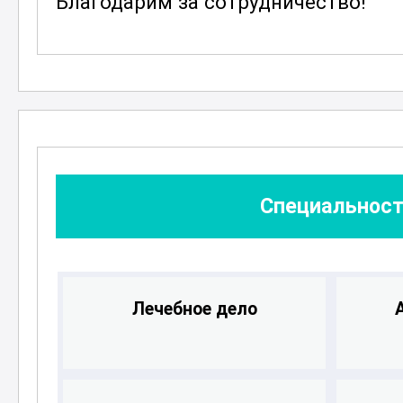
Благодарим за сотрудничество!
участникам получить комплексные
качественного проведения предре
железнодорожном транспорте. Кур
актуальную информацию, необходи
здоровья работников локомотивны
Специальност
Лечебное дело