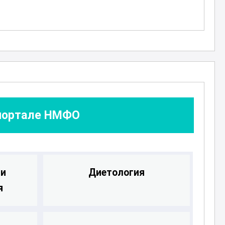
 портале НМФО
 и
Диетология
я