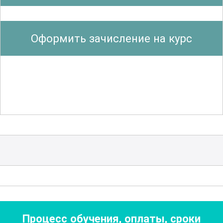
здоровьем. Рассматриваются факторы,
влияющие на развитие хронических
Оформить зачисление на курс
заболеваний, такие как питание,
физическая активность, генетическая
предрасположенность и окружающая
среда. Участники курса узнают, как
формировать здоровые привычки
,
которые помогут сохранить и укрепить
здоровье на долгие годы.
Курс также включает изучение
принципов рационального питания,
основанного на балансе макро- и
микронутриентов, а также на учете
Процесс обучения, оплаты, сроки
индивидуальных потребностей