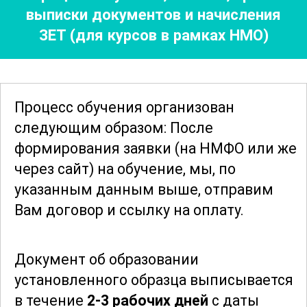
выписки документов
и начисления
организма. Участники узнают, как
ЗЕТ (для курсов в рамках НМО)
составить
здоровый рацион
, богатый
витаминами и минералами, и как
избежать распространенных ошибок в
питании.
Процесс обучения организован
следующим образом: После
Физическая активность является
формирования заявки
(на НМФО или же
неотъемлемой частью здорового
через сайт)
на обучение, мы, по
образа жизни. В рамках курса
указанным данным выше, отправим
рассматриваются различные виды
Вам договор и ссылку на оплату.
тренировок и их влияние на организм, а
также рекомендации по составлению
Документ об образовании
индивидуальных программ
установленного образца выписывается
упражнений. Участники узнают, как
в течение
2-3 рабочих дней
с даты
подобрать оптимальные виды