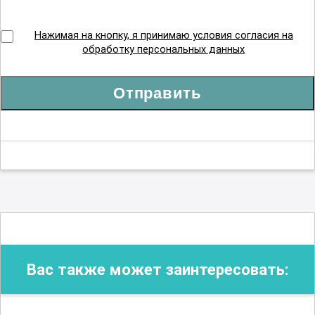
Организация сестринского дела
Нажимая на кнопку, я принимаю условия согласия на
обработку персональных данных
Реабилитационное сестринское дело
Отправить
Рентгенология
Сестринское дело в косметологии
Сестринское дело в педиатрии
Вас также может заинтересовать:
Скорая и неотложная помощь