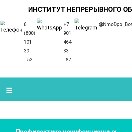
ИНСТИТУТ НЕПРЕРЫВНОГО О
8
+7
@NmoDpo_Bo
(800)
901
101-
464-
39-
33-
52
87
☰
Профилактика неинфекционных