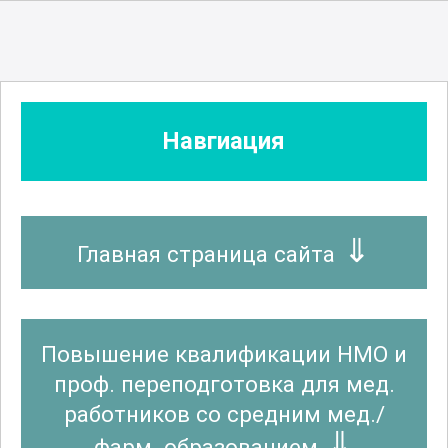
Стоматология
Стоматология ортопедическая
Навгиация
Стоматология профилактическая
Главная страница сайта
Судебно-медицинская экспертиза
Повышение квалификации НМО и
Фармация
проф. переподготовка для мед.
работников со средним мед./
фарм. образованием