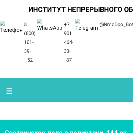
ИНСТИТУТ НЕПРЕРЫВНОГО О
8
+7
@NmoDpo_Bo
(800)
901
101-
464-
39-
33-
52
87
☰
Сестринское дело в педиатрии
,
144
ак.