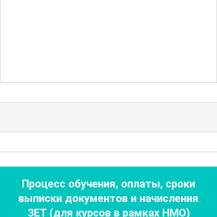
педиатрии.
Особое внимание уделяется вопросам
безопасности и гигиены, организации
рабочего процесса и
инфекционного
контроля
, что особенно важно при
работе с детскими пациентами.
Участники научатся применять
современные стандарты сестринского
ухода, что обеспечит высокое качество
медицинской помощи и улучшение
здоровья детей.
Процесс обучения, оплаты, сроки
выписки документов
и начисления
Курс также включает изучение
ЗЕТ (для курсов в рамках НМО)
вопросов коммуникации и