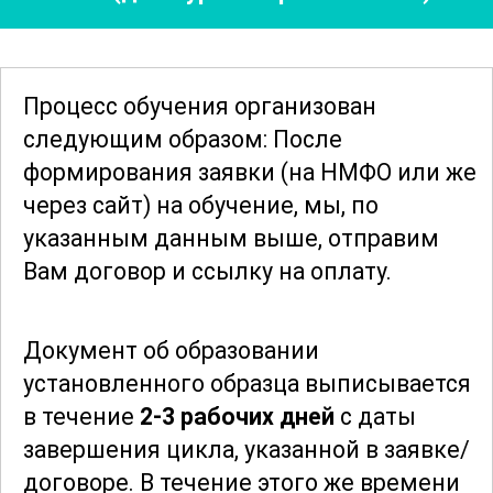
взаимодействия с детьми и их
семьями, что является важным
аспектом успешного сестринского
Процесс обучения организован
дела. Участники освоят техники
следующим образом: После
эффективного общения, что поможет
формирования заявки
(на НМФО или же
им лучше понимать потребности
через сайт)
на обучение, мы, по
маленьких пациентов и их родителей,
указанным данным выше, отправим
создавая атмосферу доверия и
Вам договор и ссылку на оплату.
поддержки.
Документ об образовании
По завершении курса, специалисты
установленного образца выписывается
будут обладать необходимыми
в течение
2-3 рабочих дней
с даты
знаниями и навыками, чтобы успешно
завершения цикла, указанной в заявке/
работать в области сестринского дела в
договоре.
В течение этого же времени
педиатрии, обеспечивая