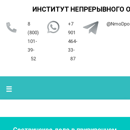
ИНСТИТУТ НЕПРЕРЫВНОГО 
8
+7
@NmoDpo
(800)
901
101-
464-
39-
33-
52
87
☰
Сестринское дело в прививочном