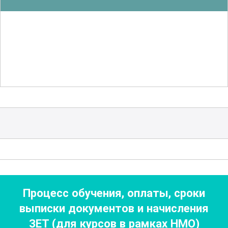
минимизировать риски для здоровья
пациентов.
Неотъемлемой частью сестринского
дела в прививочном кабинете является
ведение документации. Участники
курса получат знания о правильном
заполнении медицинских карт и
журналов, а также о важности
соблюдения стандартов и протоколов.
Это помогает обеспечить точность и
надежность данных, что критично для
Процесс обучения, оплаты, сроки
мониторинга и оценки эффективности
выписки документов
и начисления
вакцинации.
ЗЕТ (для курсов в рамках НМО)