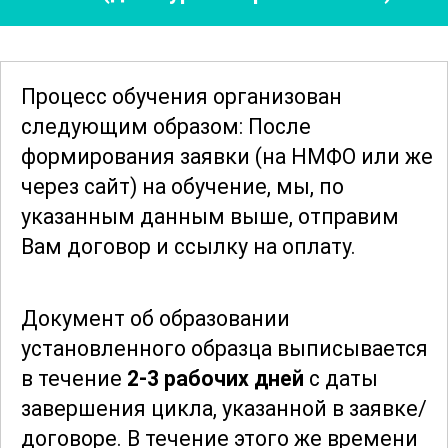
В курсе также рассматриваются
аспекты взаимодействия с пациентами,
их обучение и консультирование.
Процесс обучения организован
Особое внимание уделяется вопросам
следующим образом: После
психологической поддержки, что
формирования заявки
(на НМФО или же
помогает снизить тревогу и повысить
через сайт)
на обучение, мы, по
уровень доверия к процедуре
указанным данным выше, отправим
вакцинации. Участники узнают, как
Вам договор и ссылку на оплату.
правильно информировать пациентов о
возможных рисках и преимуществах
Документ об образовании
прививок.
установленного образца выписывается
в течение
2-3 рабочих дней
с даты
Для успешного прохождения курса
завершения цикла, указанной в заявке/
требуется овладение базовыми
договоре.
В течение этого же времени
медицинскими знаниями и навыками,