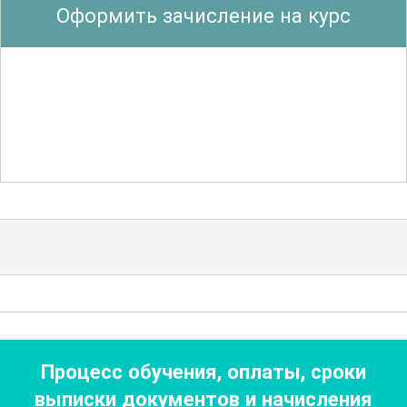
Оформить зачисление на курс
реаниматологии и интенсивной
терапии. Участники получают знания о
применении различных медикаментов,
их дозировке и побочных эффектах.
Особое внимание уделяется вопросам
безопасности и предотвращения
медицинских ошибок. Кроме того,
рассматриваются юридические и
этические аспекты работы медсестер в
условиях интенсивной терапии.
Курс также охватывает
психологическое и эмоциональное
Процесс обучения, оплаты, сроки
состояние пациентов и их
выписки документов
и начисления
родственников в критических