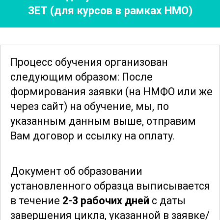
ЗЕТ (для курсов в рамках НМО)
ситуациях. Участники узнают, как
эффективно общаться и предоставлять
моральную поддержку, что является
важной частью работы медсестры в
Процесс обучения организован
реанимации. Программа включает в
следующим образом: После
себя изучение методов стресс-
формирования заявки
(на НМФО или же
менеджмента и самопомощи для
через сайт)
на обучение, мы, по
медицинского персонала.
указанным данным выше, отправим
Вам договор и ссылку на оплату.
Значительное внимание уделяется
инфекционному контролю и
Документ об образовании
соблюдению
санитарно-гигиенических
установленного образца выписывается
норм в реанимации. Участники курса
в течение
2-3 рабочих дней
с даты
познакомятся с современными
завершения цикла, указанной в заявке/
протоколами и алгоритмами действий