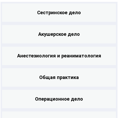
пациентами в критических состояниях.
Сестринское дело
Программа рассчитана на
специалистов, стремящихся повысить
свою квалификацию и
Акушерское дело
профессиональные компетенции в
данной области.
Анестезиология и реаниматология
Общая практика
Операционное дело