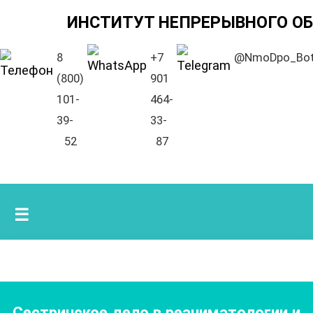
ИНСТИТУТ НЕПРЕРЫВНОГО О
8
+7
@NmoDpo_Bo
(800)
901
101-
464-
39-
33-
52
87
☰
Сестринское дело в реаниматологии и