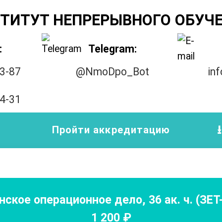
ТИТУТ НЕПРЕРЫВНОГО ОБУЧ
:
Telegram:
33-87
@NmoDpo_Bot
in
14-31
Пройти аккредитацию
нское операционное дело
,
36
ак. ч.
(ЗЕ
1 200
₽