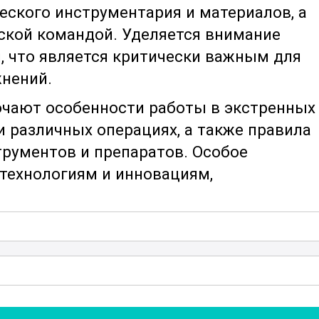
еского инструментария и материалов, а
ской командой. Уделяется внимание
, что является критически важным для
нений.
ючают особенности работы в экстренных
и различных операциях, а также правила
трументов и препаратов. Особое
технологиям и инновациям,
 роли
операционной сестры
в
 эффективно планировать свою работу и
ицинскими специалистами. Также будет
т работы, что поможет участникам лучш
в сложных ситуациях.