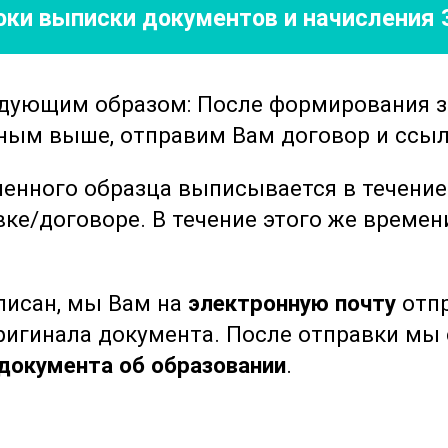
роки выписки документов
и начисления 
фессиональных знаний и навыков,
ионных. Участники смогут ознакомиться
ниями и рекомендациями в области
едующим образом: После формирования 
 что поможет им оставаться в курсе
нным выше, отправим Вам договор и ссыл
в.
ленного образца выписывается в течени
актические элементы, что позволяет
вке/договоре.
В течение этого же време
лубоко освоить материал. Этот подход
ческие основы, но и применить их на
я успешной работы в медицинских
ыписан, мы Вам на
электронную почту
отпр
оригинала документа. После отправки м
а, помогут участникам повысить свою
документа об образовании
.
ребованными специалистами в области
офессиональному развитию и