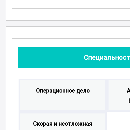
достижению новых карьерных выс
Специальност
Операционное дело
А
Скорая и неотложная