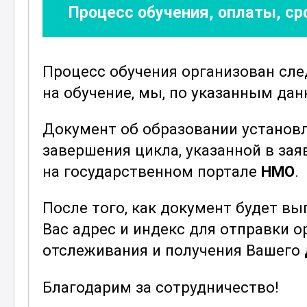
Процесс обучения, оплаты, с
Курс направлен на углубление про
необходимых для работы в операц
с последними научными исследова
Процесс обучения организован сл
сестринского операционного дела,
на обучение, мы, по указанным да
современных тенденций и подходо
Документ об образовании установ
Курс включает теоретические и пр
завершения цикла, указанной в зая
участникам максимально полно и г
на государственном портале
НМО
.
помогает не только понять теорети
практике, что является важным дл
После того, как документ будет в
учреждениях.
Вас адрес и индекс для отправки 
Знания, полученные в рамках курс
отслеживания и получения Вашего
квалификацию и стать более вост
Благодарим за сотрудничество!
медицины. Это отличный шаг к пр