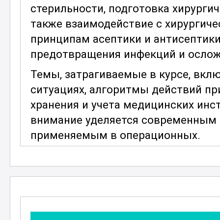
стерильности, подготовка хирургич
также взаимодействие с хирургиче
принципам асептики и антисептики
предотвращения инфекций и ослож
Темы, затрагиваемые в курсе, вкл
ситуациях, алгоритмы действий пр
хранения и учета медицинских инс
внимание уделяется современным 
применяемым в операционных.
Участники курса получат знания о
хирургическом процессе, научатся
взаимодействовать с другими мед
рассмотрен психологический аспек
понять и поддерживать пациентов 