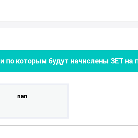
 для всех, кто стремится повысить свою
логии и реаниматологии, обеспечить
ивать новые технологии и методы
оронние знания и навыки, необходимые
ых условиях медицинской практики.
и по которым будут начислены ЗЕТ на
nan