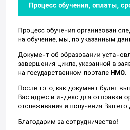
Процесс обучения, оплаты, с
искусственной вентиляции легких 
Особое внимание уделяется вопрос
пациентами и их родственниками. 
Процесс обучения организован сл
коммуницировать с пациентами в к
на обучение, мы, по указанным да
психологическую поддержку и ком
работы в мультидисциплинарных к
Документ об образовании установ
частью успешной реанимации и ане
завершения цикла, указанной в зая
на государственном портале
НМО
.
Практическое применение получен
медицинским сестрам улучшить кач
После того, как документ будет в
минимизировать риски и повысить
Вас адрес и индекс для отправки 
процедур. В результате прохождени
отслеживания и получения Вашего
подготовленными к работе в услов
что способствует снижению смерт
Благодарим за сотрудничество!
пациентов.