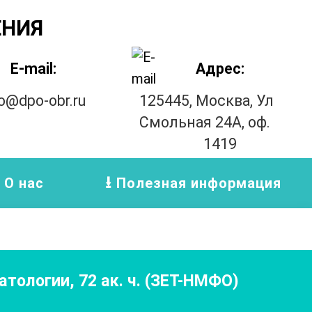
ЕНИЯ
E-mail:
Адрес:
fo@dpo-obr.ru
125445, Москва, Ул
Смольная 24А, оф.
1419
О нас
Полезная информация
атологии
,
72
ак. ч.
(ЗЕТ-НМФО)