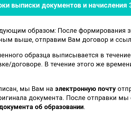
роки выписки документов
и начисления 
и другие медицинские устройства.
ам этики и взаимодействия с
Участники курса научатся эффективно
едующим образом: После формирования 
ритических состояниях, обеспечивая им
нным выше, отправим Вам договор и ссыл
форт. Также будут рассмотрены аспекты
омандах, что является неотъемлемой
ленного образца выписывается в течени
стезиологического ухода.
вке/договоре.
В течение этого же време
ных знаний и навыков помогает
ество ухода за пациентами,
ыписан, мы Вам на
электронную почту
отпр
 уровень безопасности медицинских
оригинала документа. После отправки м
я курса участники становятся более
документа об образовании
.
иях интенсивной терапии и реанимации,
ности и улучшению общего состояния