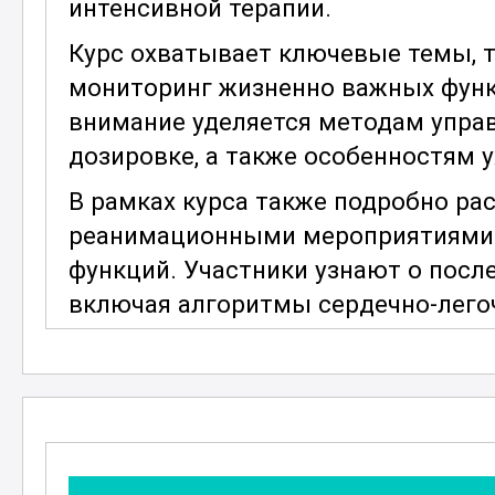
интенсивной терапии.
Курс охватывает ключевые темы, 
мониторинг жизненно важных функ
внимание уделяется методам управ
дозировке, а также особенностям у
В рамках курса также подробно ра
реанимационными мероприятиями 
функций. Участники узнают о посл
включая алгоритмы сердечно-лего
дефибрилляторов и вентиляции лег
Современные подходы к сестринско
реаниматологии включают в себя не
навыки работы с новейшим оборуд
узнают, как правильно использова