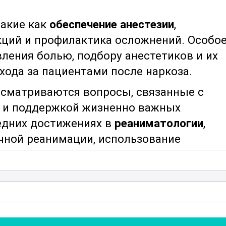
такие как
обеспечение анестезии
,
ций и профилактика осложнений. Особо
ления болью, подбору анестетиков и их
хода за пациентами после наркоза.
ссматриваются вопросы, связанные с
и поддержкой жизненно важных
едних достижениях в
реаниматологии
,
чной реанимации, использование
ких.
му делу в анестезиологии и
 только теоретические знания, но и
ованием и технологиями. Участники
ть мониторинговые системы, аппараты