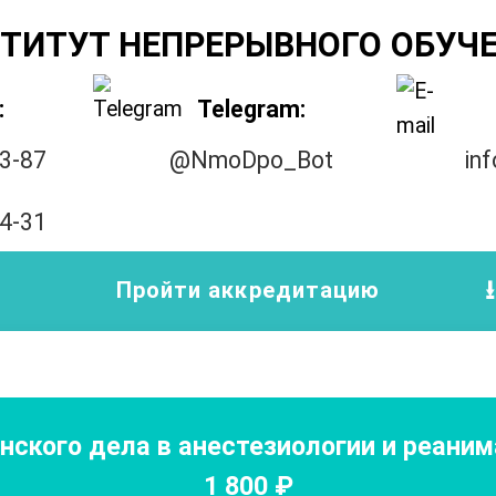
ТИТУТ НЕПРЕРЫВНОГО ОБУЧ
:
Telegram:
33-87
@NmoDpo_Bot
in
14-31
Пройти аккредитацию
ского дела в анестезиологии и реаним
1 800
₽