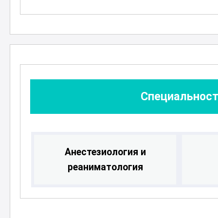
Этот курс станет ценным ресурсом
квалификацию в области анестезио
лучший уход за пациентами и осва
лечения. Участники получат всест
для успешной работы в современн
Специальност
Анестезиология и
реаниматология