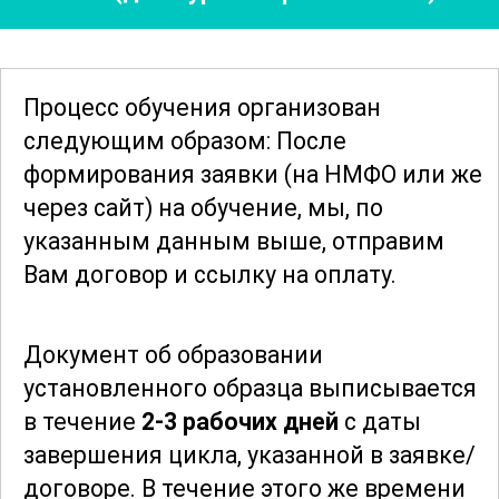
объяснить родителям суть процедур,
как снизить страх перед осмотром.
Рассматриваются этические аспекты
Процесс обучения организован
взаимодействия с
следующим образом: После
несовершеннолетними пациентами и
формирования заявки
(на НМФО или же
их семьями.
через сайт)
на обучение, мы, по
указанным данным выше, отправим
После курса слушатели умеют
Вам договор и ссылку на оплату.
проводить первичную диагностику
ЛОР-патологий, отличать острые
Документ об образовании
состояния от хронических, выявлять
установленного образца выписывается
тревожные симптомы. Они знают
в течение
2-3 рабочих дней
с даты
основные методы лечения, правила
завершения цикла, указанной в заявке/
ухода за больными и меры
договоре.
В течение этого же времени
профилактики осложнений. Курс даёт