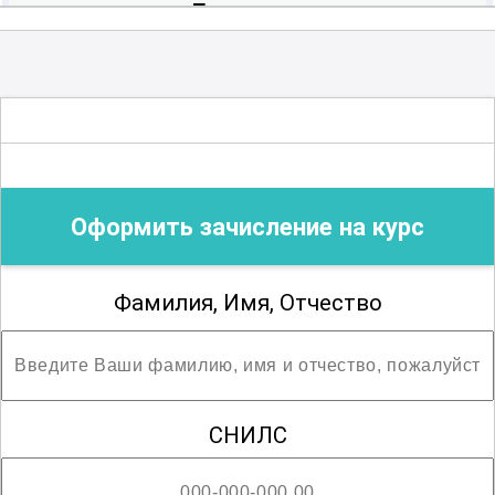
Педиатрия
Внесение сведений в ФРДО произойдёт
в течение месяца после даты выдачи.
Педиатрия (после специалитета)
(По запросу срок внесения может быть
сокращён до 7 дней)
Сурдология-оториноларингология
Оформить зачисление на курс
Терапия
Фамилия, Имя, Отчество
СНИЛС