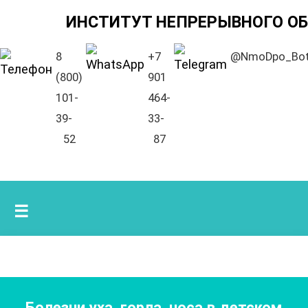
ИНСТИТУТ НЕПРЕРЫВНОГО О
8
+7
@NmoDpo_Bo
(800)
901
101-
464-
39-
33-
52
87
☰
Болезни уха, горла, носа в детском