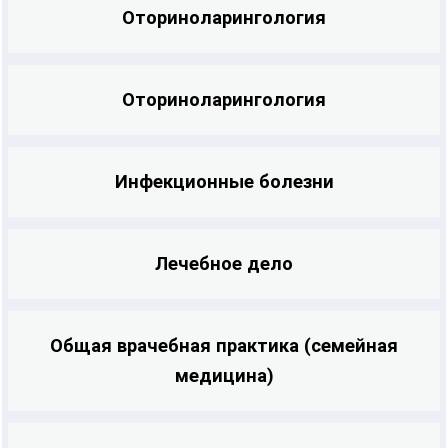
Оториноларингология
Удостоверение о повышении
квалификации выписывается в течении
Оториноларингология
2-3 рабочих дней с даты завершения
цикла. В течение этого же времени Вам
будут начислены ЗЕТ-баллы на
Инфекционные болезни
государственном портале НМФО. После
того, как удостоверение будет готово,
Лечебное дело
мы Вам на электронную почту
отправим скан-копию документа и
запросим у Вас адрес и индекс для
Общая врачебная практика (семейная
отправки оригинала. После отправки
медицина)
мы сообщим Вам трек-номер для
отслеживания и получения Вашего
документа об образовании.