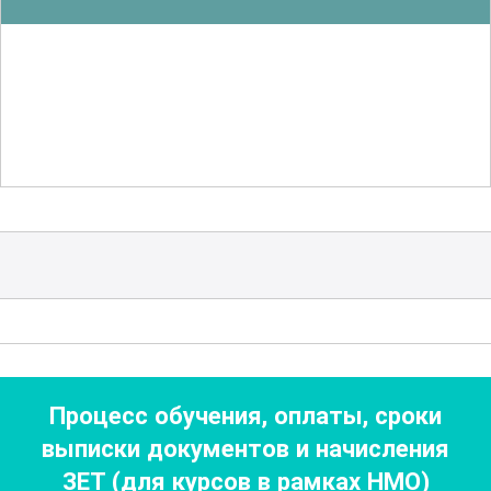
Обучение строится на интерактивных
лекциях, мастер-классах и клинических
разборах. Важную роль играет практика
на клинических базах клиник-
партнеров, где слушатели учатся
работать с инструментами и проводить
манипуляции. Используются
мультимедийные презентации,
видеоуроки и симуляционные
тренажёры.
Процесс обучения, оплаты, сроки
Особое внимание уделяется нюансам
выписки документов
и начисления
работы с детьми — как создать
ЗЕТ (для курсов в рамках НМО)
доверительную атмосферу, как