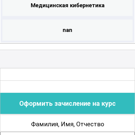
Медицинская кибернетика
Курс "Актуальные вопросы
медицинской кибернетики" станет
важным шагом для тех, кто хочет быть
nan
на передовой технологического
прогресса в медицине и активно
участвовать в развитии цифрового
здравоохранения.
Оформить зачисление на курс
Фамилия, Имя, Отчество