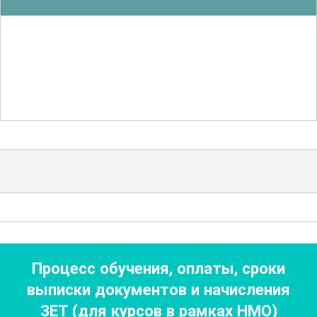
получат знания о том, как
разрабатывать и использовать
алгоритмы для анализа медицинских
изображений, обработки сигналов и
прогнозирования заболеваний. Также
будет освещена тема интеграции
различных систем и технологий для
повышения эффективности
медицинских учреждений.
Особое внимание уделяется вопросам
взаимодействия человека и
Процесс обучения, оплаты, сроки
компьютера в медицинской практике.
выписки документов
и начисления
Участники узнают, как внедрение
ЗЕТ (для курсов в рамках НМО)
современных технологий может