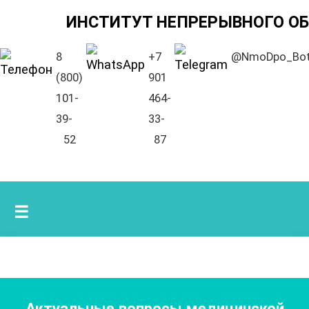
ИНСТИТУТ НЕПРЕРЫВНОГО О
8
+7
@NmoDpo_Bo
(800)
901
101-
464-
39-
33-
52
87
☰
Актуальные вопросы медицинской