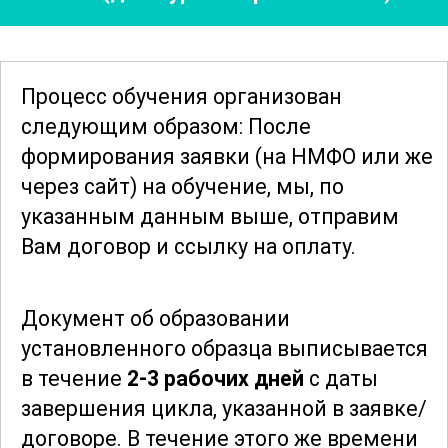
улучшить качество медицинской
помощи и снизить нагрузку на
медицинский персонал.
Процесс обучения организован
Рассматриваются примеры успешных
следующим образом: После
проектов и их влияние на
формирования заявки
(на НМФО или же
здравоохранение в целом.
через сайт)
на обучение, мы, по
указанным данным выше, отправим
Курс предназначен для специалистов,
Вам договор и ссылку на оплату.
стремящихся углубить свои знания в
области медицинской кибернетики и
Документ об образовании
освоить передовые методы и
установленного образца выписывается
технологии. В результате обучения
в течение
2-3 рабочих дней
с даты
участники смогут эффективно
завершения цикла, указанной в заявке/
применять полученные знания для
договоре.
В течение этого же времени
решения реальных задач в области