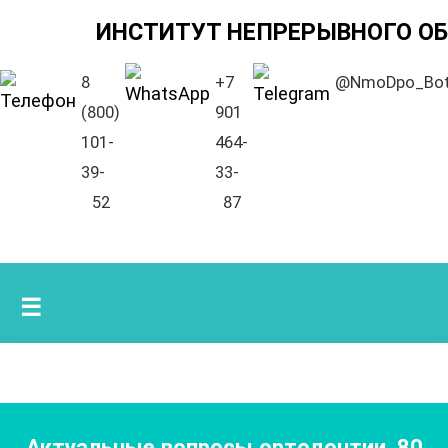
ИНСТИТУТ НЕПРЕРЫВНОГО О
8
+7
@NmoDpo_Bo
(800)
901
101-
464-
39-
33-
52
87
☰
Актуальные вопросы ортодонтии
,
80