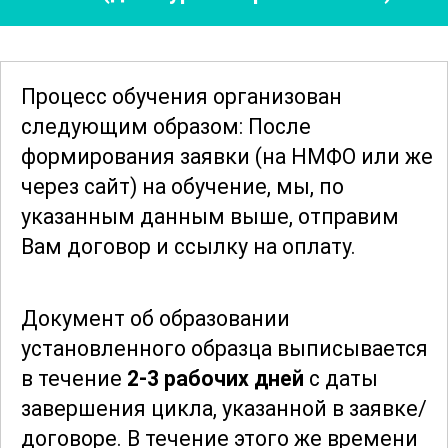
эстетические параметры и применять
их в практике для достижения
наилучших эстетических результатов.
Процесс обучения организован
следующим образом: После
Важным компонентом курса является
формирования заявки
(на НМФО или же
обсуждение
современных материалов
через сайт)
на обучение, мы, по
и технологий, используемых в
указанным данным выше, отправим
ортодонтии. Участники узнают о
Вам договор и ссылку на оплату.
преимуществах и недостатках
различных материалов, а также о
Документ об образовании
новейших разработках в этой области.
установленного образца выписывается
Это позволит им делать более
в течение
2-3 рабочих дней
с даты
обоснованный выбор при
завершения цикла, указанной в заявке/
планировании и проведении лечения.
договоре.
В течение этого же времени