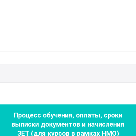
подростков, а также о возможностях
коррекции зубочелюстных аномалий у
взрослых пациентов. Важной частью
обучения станет изучение
междисциплинарного подхода,
который включает взаимодействие с
другими специалистами, такими как
хирурги, ортопеды и терапевты.
Курс также охватывает
эстетические
аспекты ортодонтии, включая вопросы
гармонизации лица и улыбки, что
Процесс обучения, оплаты, сроки
особенно актуально в современных
выписки документов
и начисления
условиях. Участники получат знания о
ЗЕТ (для курсов в рамках НМО)
том, как правильно оценивать