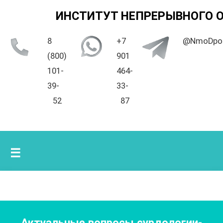
ИНСТИТУТ НЕПРЕРЫВНОГО 
8
+7
@NmoDpo
(800)
901
101-
464-
39-
33-
52
87
☰
Актуальные вопросы сурдологии-