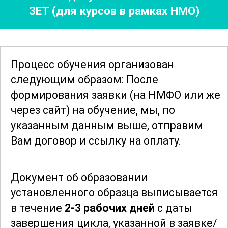
ЗЕТ (для курсов в рамках НМО)
Для более глубокого понимания темы
курс включает в себя изучение
клинических случаев, анализ
последних научных публикаций и
Процесс обучения организован
обсуждение современных
следующим образом: После
терапевтических стратегий. Это
формирования заявки
(на НМФО или же
позволяет участникам не только
через сайт)
на обучение, мы, по
укрепить свои теоретические знания,
указанным данным выше, отправим
но и получить необходимые навыки
Вам договор и ссылку на оплату.
для применения их в
профессиональной практике.
Документ об образовании
установленного образца выписывается
Программа курса способствует
в течение
2-3 рабочих дней
с даты
развитию критического мышления и
завершения цикла, указанной в заявке/
аналитических способностей, что