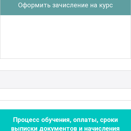
Оформить зачисление на курс
рекомендациями по реабилитации и
обучению детей с нарушениями слуха.
В области оториноларингологии
рассматриваются такие ключевые
темы, как лечение воспалительных
заболеваний уха, горла и носа,
хирургические методы вмешательства,
а также реабилитация после
оперативных вмешательств. Большое
внимание уделяется проблемам
хронических заболеваний и их
осложнений, а также инновационным
Процесс обучения, оплаты, сроки
подходам к терапии и профилактике.
выписки документов
и начисления