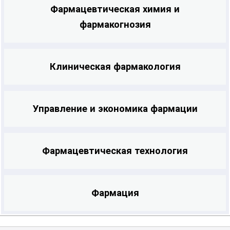
Фармацевтическая химия и
позволят внести значительный вклад в
фармакогнозия
улучшение здоровья и качества жизни
людей.
Клиническая фармакология
Управление и экономика фармации
Фармацевтическая технология
Фармация