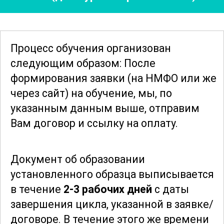
помогают в определении чистоты,
стабильности и состава препаратов.
Особое внимание уделяется
контролю
Процесс обучения организован
качества
лекарственных средств и
следующим образом: После
соблюдению стандартов, что особенно
формирования заявки
(на НМФО или же
важно для обеспечения безопасности
через сайт)
на обучение, мы, по
пациентов.
указанным данным выше, отправим
Вам договор и ссылку на оплату.
Изучение фармацевтической химии и
фармакогнозии способствует развитию
Документ об образовании
критического мышления и навыков
установленного образца выписывается
решения сложных задач, связанных с
в течение
2-3 рабочих дней
с даты
разработкой и применением
завершения цикла, указанной в заявке/
лекарственных препаратов. Курс
договоре.
В течение этого же времени
предназначен для тех, кто стремится