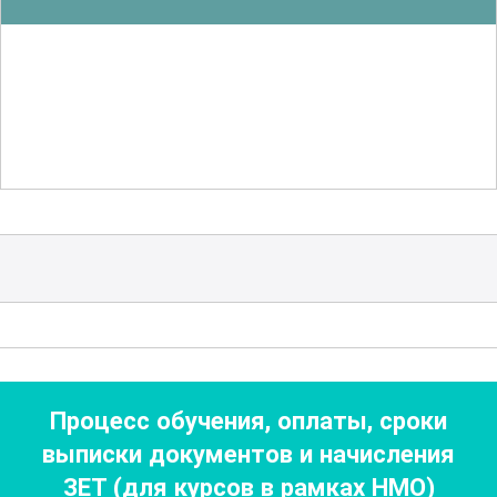
растительного сырья в создании
современных лекарственных форм.
Изучение фармакогнозии поможет
понять, как природа вдохновляет на
создание новых лекарственных
препаратов и какие современные
методы используются для
исследования растительных
компонентов.
Курс также охватывает современные
методы анализа лекарственных
Процесс обучения, оплаты, сроки
средств, включая хроматографические
выписки документов
и начисления
и спектроскопические методы.
ЗЕТ (для курсов в рамках НМО)
Участники узнают, как эти методы