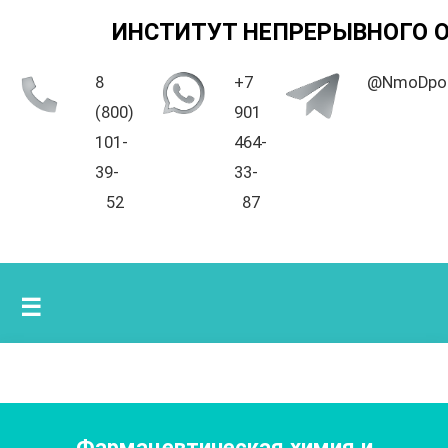
ИНСТИТУТ НЕПРЕРЫВНОГО 
8
+7
@NmoDpo
(800)
901
101-
464-
39-
33-
52
87
☰
Фармацевтическая химия и