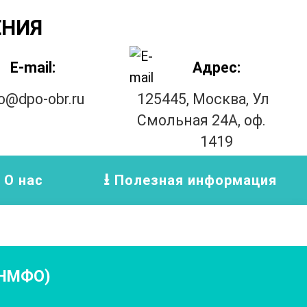
ЕНИЯ
E-mail:
Адрес:
fo@dpo-obr.ru
125445, Москва, Ул
Смольная 24А, оф.
1419
О нас
Полезная информация
-НМФО)