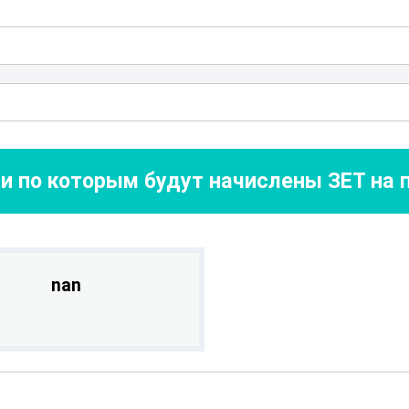
 свои профессиональные горизонты.
льной диагностики
уже сегодня и станьт
бованной области медицинской науки!
и по которым будут начислены ЗЕТ на
nan