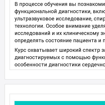
В процессе обучения вы познаком
функциональной диагностики, вкл
ультразвуковое исследование, сп
технологии. Особое внимание удел
исследований и их клиническому з
определять состояние пациента и
Курс охватывает широкий спектр з
диагностируемых с помощью функц
особенности диагностики сердечно
эндокринных и других систем. Эт
различные нарушения и разрабаты
Программа курса включает теорет
глубже понять принципы работы д
методики проведения исследовани