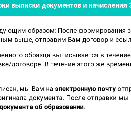
роки выписки документов
и начисления 
ченных знаний и отработку навыков.
х образовательных технологий, вы
с время и в комфортных условиях. Доступ
едующим образом: После формирования 
бого устройства, что делает процесс
нным выше, отправим Вам договор и ссыл
ффективным.
ленного образца выписывается в течени
 диагностики
откроет перед вами новые
вке/договоре.
В течение этого же време
коквалифицированным специалистом в
 вы сможете уверенно применять
вносить значительный вклад в улучшение
ыписан, мы Вам на
электронную почту
отпр
оригинала документа. После отправки м
ицинских работников и всех, кто хочет
документа об образовании
.
ласти функциональной диагностики.
отовки, вы найдете здесь полезную