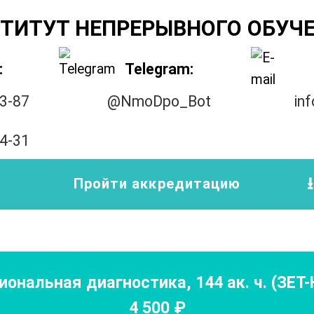
ТИТУТ НЕПРЕРЫВНОГО ОБУЧ
:
Telegram:
33-87
@NmoDpo_Bot
in
14-31
Пройти аккредитацию
иональная диагностика
,
144
ак. ч.
(ЗЕТ
4 500
₽