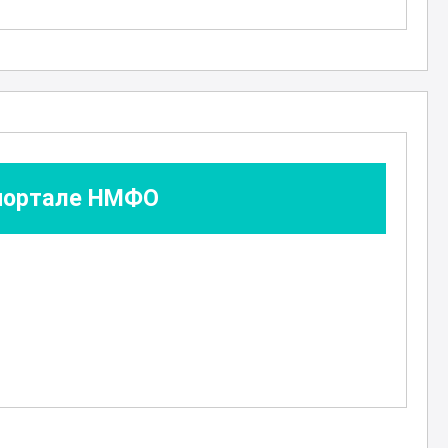
е
 портале НМФО