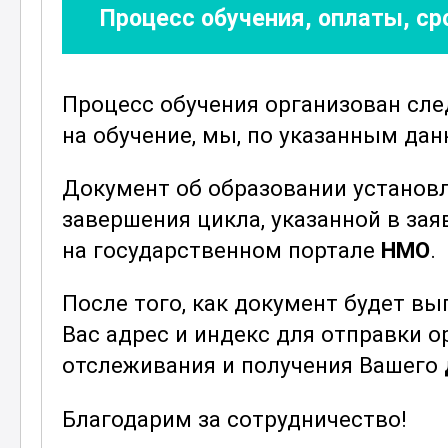
Процесс обучения, оплаты, с
направленные на закрепление полу
Благодаря использованию новейши
сможете учиться в удобное для ва
Процесс обучения организован сл
к материалам курса возможен с лю
на обучение, мы, по указанным да
обучения максимально гибким и э
Документ об образовании установ
Погружение в мир
функциональной
завершения цикла, указанной в зая
горизонты и позволит стать высо
на государственном портале
НМО
.
данной области. Пройдя обучение,
полученные знания на практике и 
После того, как документ будет в
здоровья пациентов.
Вас адрес и индекс для отправки 
Курс предназначен для врачей, мед
отслеживания и получения Вашего
повысить свою квалификацию в об
Благодарим за сотрудничество!
Независимо от вашего уровня подг