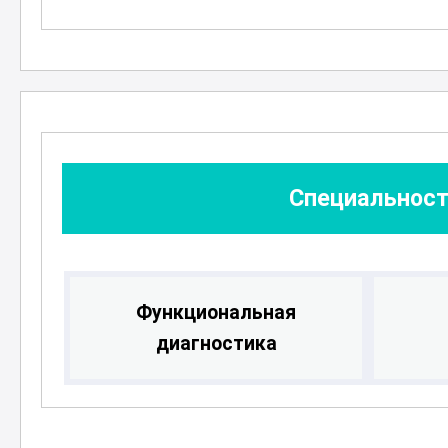
информацию и сможете расширить
Начните свой путь в мир
функциона
экспертом в этой важной и востре
Специальност
Функциональная
диагностика