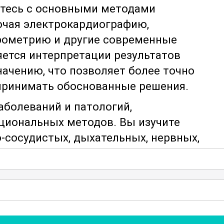
итесь с основными методами
ючая электрокардиографию,
ирометрию и другие современные
яется интерпретации результатов
начению, что позволяет более точно
 принимать обоснованные решения.
аболеваний и патологий,
иональных методов. Вы изучите
-сосудистых, дыхательных, нервных,
о поможет вам эффективно выявлять
вать индивидуальные планы лечения.
ические материалы, которые помогут ва
иагностического оборудования и
й. Также предусмотрены задания,