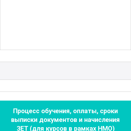
полученные знания на практике.
Подробно рассматриваются
особенности ведения пациентов
разного возраста, от новорожденных до
подростков. Акцент делается на
индивидуальный подход к каждому
пациенту, что особенно важно в
детской кардиологии
. Также
рассматриваются вопросы
реабилитации и долгосрочного
наблюдения за пациентами с сердечно-
Процесс обучения, оплаты, сроки
сосудистыми заболеваниями.
выписки документов
и начисления
ЗЕТ (для курсов в рамках НМО)
Курс "Избранные вопросы детской