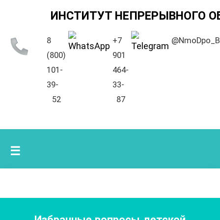
ИНСТИТУТ НЕПРЕРЫВНОГО О
8
+7
@NmoDpo_B
(800)
901
101-
464-
39-
33-
52
87
☰
Избранные вопросы детской