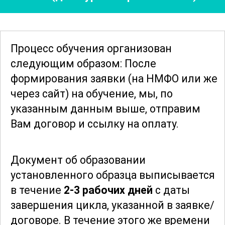
кардиологии" помогает
профессионалам медицинской сферы
расширить свои знания и навыки, что
Процесс обучения организован
способствует повышению качества
следующим образом: После
медицинской помощи детям с
формирования заявки
(на НМФО или же
сердечно-сосудистыми заболеваниями.
через сайт)
на обучение, мы, по
Участники получат ценные знания и
указанным данным выше, отправим
актуальную информацию, которая
Вам договор и ссылку на оплату.
поможет им в их дальнейшей
профессиональной деятельности.
Документ об образовании
установленного образца выписывается
Пройдя обучение, специалисты смогут
в течение
2-3 рабочих дней
с даты
более уверенно и эффективно работать
завершения цикла, указанной в заявке/
с пациентами, что позитивно скажется
договоре.
В течение этого же времени
на их здоровье и качестве жизни. Курс