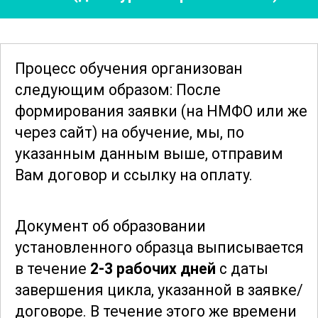
методам визуализации и
интервенционного лечения
заболеваний сетчатки.
Процесс обучения организован
следующим образом: После
Курс также охватывает вопросы
формирования заявки
(на НМФО или же
рефракционной хирургии, включая
через сайт)
на обучение, мы, по
ЛАСИК, ФРК и другие методы
указанным данным выше, отправим
коррекции зрения. Участники узнают о
Вам договор и ссылку на оплату.
показаниях и противопоказаниях к
проведению этих операций, а также о
Документ об образовании
возможных осложнениях и методах их
установленного образца выписывается
профилактики и лечения. Будут
в течение
2-3 рабочих дней
с даты
рассмотрены современные подходы к
завершения цикла, указанной в заявке/
реабилитации пациентов после
договоре.
В течение этого же времени
рефракционной хирургии.