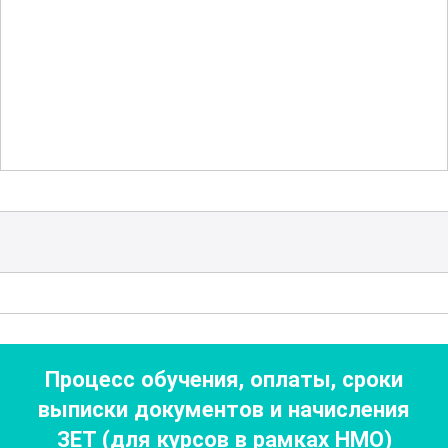
коррекции зрительных нарушений у
детей, а также современные подходы к
лечению врожденных и приобретенных
заболеваний глаз в детском возрасте.
Отдельный блок посвящен вопросам
ретинальных заболеваний
, таких как
диабетическая ретинопатия и
возрастная макулярная дегенерация.
Участники познакомятся с методами
диагностики и лечения этих сложных
патологий, а также с последними
Процесс обучения, оплаты, сроки
исследованиями и клиническими
выписки документов
и начисления
рекомендациями в данной области.
ЗЕТ (для курсов в рамках НМО)
Особое внимание уделяется новейшим