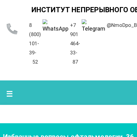
ИНСТИТУТ НЕПРЕРЫВНОГО О
8
+7
@NmoDpo_B
(800)
901
101-
464-
39-
33-
52
87
☰
Избранные вопросы офтальмологии
,
36