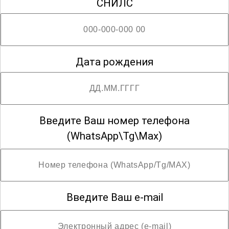
СНИЛС
Гигиена детей и подростков
Гигиена питания
Дата рождения
Гигиена труда
Введите Ваш номер телефона
(WhatsApp\Tg\Max)
Гигиеническое воспитание
Дезинфектология
Введите Ваш e-mail
Дерматовенерология