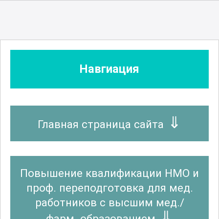
Клиническая фармакология
Колопроктология
Навгиация
Коммунальная гигиена
Косметология
Главная страница сайта
Лабораторная генетика
Повышение квалификации НМО и
проф. переподготовка для мед.
Лечебная физкультура и спортивная
работников с высшим мед./
медицина
фарм. образованием