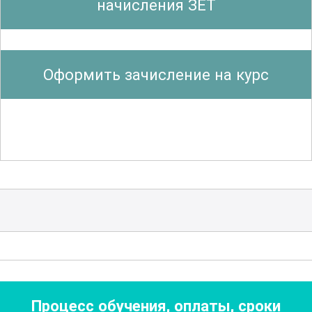
начисления ЗЕТ
гигиенических стандартов при работе с
пациентами, а также управлению
отходами. Важной частью курса
Оформить зачисление на курс
является изучение алгоритмов
действий в случае выявления
инфекций, связанных с оказанием
медицинской помощи, и разработка
планов профилактических
мероприятий.
Участники курса узнают о значении
вакцинации
и других профилактических
мер для медицинского персонала, а
также о роли информационных
Процесс обучения, оплаты, сроки
технологий в мониторинге и