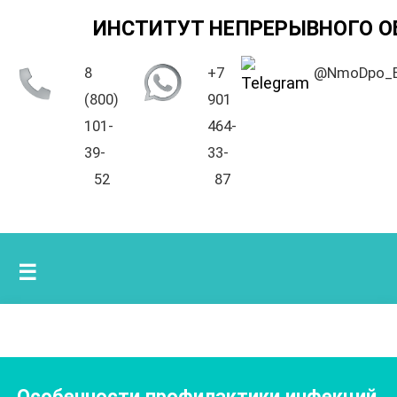
ИНСТИТУТ НЕПРЕРЫВНОГО О
8
+7
@NmoDpo_
(800)
901
101-
464-
39-
33-
52
87
☰
Особенности профилактики инфекций,