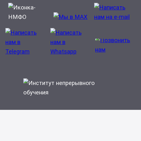
Медицинская кибернетика
Медицинская микробиология
Неврология
Нейрохирургия
Неонатология
Нефрология