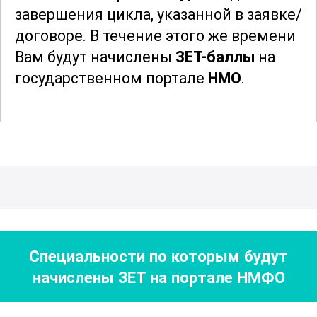
завершения цикла, указанной в заявке/
ориентирован на широкий круг
договоре.
В течение этого же времени
специалистов, включая врачей,
Вам будут начислены
ЗЕТ-баллы
на
медсестер, а также административный
государственном портале
НМО
.
персонал медицинских организаций.
После того, как документ будет
выписан, мы Вам на
электронную почту
отправим скан документа и запросим у
Вас адрес и индекс для отправки
оригинала документа. После отправки
мы сообщим Вам трек-номер для
отслеживания и получения Вашего
Специальности по которым будут
документа об образовании
.
начислены ЗЕТ на портале НМФО