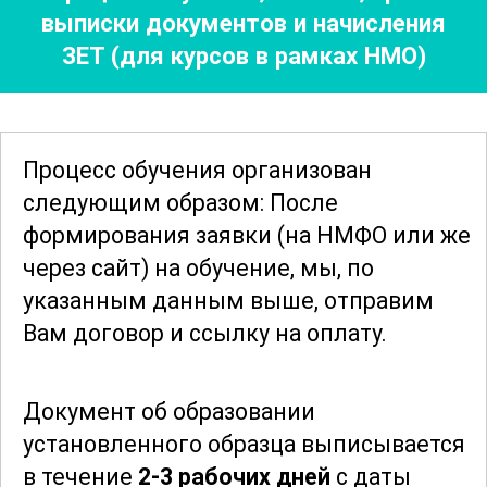
выписки документов
и начисления
управлении инфекционной
ЗЕТ (для курсов в рамках НМО)
безопасностью. Также
рассматриваются правовые аспекты и
стандарты, регулирующие
деятельность медицинских
Процесс обучения организован
организаций в области профилактики
следующим образом: После
ИСМП.
формирования заявки
(на НМФО или же
через сайт)
на обучение, мы, по
По завершении курса участники смогут
указанным данным выше, отправим
эффективно применять полученные
Вам договор и ссылку на оплату.
знания и навыки на практике,
обеспечивая высокий уровень
Документ об образовании
безопасности и минимизируя риски
установленного образца выписывается
инфекционных заболеваний в
в течение
2-3 рабочих дней
с даты
медицинских учреждениях. Курс