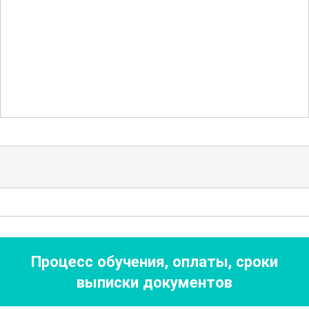
Особое внимание уделяется
фармацевтической технологии и
биофармацевтике. В рамках курса
рассматриваются современные
методы доставки лекарств, формы
выпуска и методы повышения
биодоступности. Это позволяет
студентам разобраться в сложных
процессах создания препаратов нового
поколения.
Процесс обучения, оплаты, сроки
Курс включает темы, связанные с
выписки документов
фармакоэкономикой и логистикой в
фармацевтической отрасли. Участники