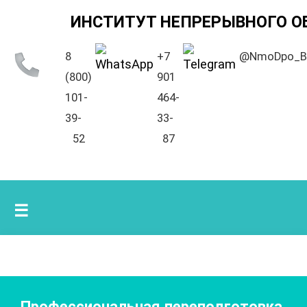
ИНСТИТУТ НЕПРЕРЫВНОГО О
8
+7
@NmoDpo_B
(800)
901
101-
464-
39-
33-
52
87
☰
Профессиональная переподготовка.