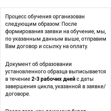
узнают о стратегиях управления
аптечными организациями, аспектах
Процесс обучения организован
ценообразования и маркетинга
следующим образом: После
лекарственных средств. Важным
формирования заявки
на обучение, мы,
аспектом является изучение этических
по указанным данным выше, отправим
норм и правовых аспектов в
Вам договор и ссылку на оплату.
деятельности фармацевтов.
Документ об образовании
Знания, полученные в рамках курса,
установленного образца выписывается
помогут участникам эффективно
в течение
2-3 рабочих дней
с даты
применять их на практике,
завершения цикла, указанной в заявке/
разрабатывать и внедрять новые
договоре.
лекарственные препараты, а также
оценивать и улучшать существующие
методы лечения. Курс ориентирован