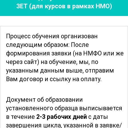
ЗЕТ (для курсов в рамках НМО)
эффективными стратегиями
управления рисками.
Особое внимание уделяется вопросам
Процесс обучения организован
гигиены рук, правильного
следующим образом: После
использования
средств
формирования заявки
(на НМФО или же
индивидуальной защиты
, а также
через сайт)
на обучение, мы, по
созданию и поддержанию безопасной
указанным данным выше, отправим
среды для пациентов. Также
Вам договор и ссылку на оплату.
рассматриваются способы управления
вспышками инфекций и методы
Документ об образовании
оперативного реагирования на них.
установленного образца выписывается
в течение
2-3 рабочих дней
с даты
Этот курс поможет медицинским
завершения цикла, указанной в заявке/
работникам и специалистам по