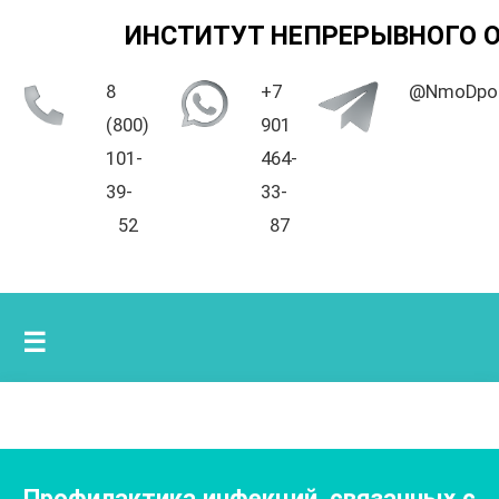
ИНСТИТУТ НЕПРЕРЫВНОГО 
8
+7
@NmoDpo
(800)
901
101-
464-
39-
33-
52
87
☰
Профилактика инфекций, связанных с