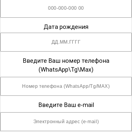
Генетика
Гериатрия
Дата рождения
Гигиена детей и подростков
Введите Ваш номер телефона
(WhatsApp\Tg\Max)
Гигиена питания
Гигиена труда
Введите Ваш e-mail
Гигиеническое воспитание