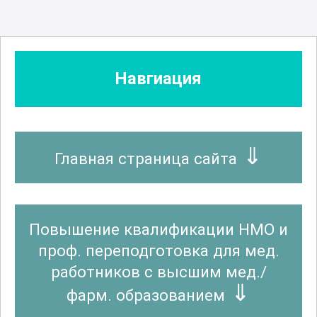
Клиническая лабораторная диагностика
Навгиация
Клиническая фармакология
Колопроктология
Главная страница сайта
Коммунальная гигиена
Повышение квалификации НМО и
проф. переподготовка для мед.
Косметология
работников с высшим мед./
фарм. образованием