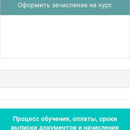
Оформить зачисление на курс
высокий уровень безопасности в
лечебных учреждениях. Также
рассматриваются особенности
профилактики инфекций в различных
медицинских отделениях и при
различных видах медицинского
вмешательства.
Курс включает в себя анализ реальных
кейсов и исследование ошибок,
которые могут привести к
распространению инфекций
. Учащиеся
смогут ознакомиться с новейшими
Процесс обучения, оплаты, сроки
технологиями и разработками в
выписки документов
и начисления
области профилактики ИСМП, а также с