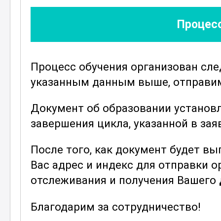
доверительных отношений и повыш
Процесс
Программа также включает изучен
проектами и стратегического план
распознавать и преодолевать
псих
Процесс обучения организован сл
достижению целей, и разрабатыват
указанным данным выше, отправим 
преодоления. Важным элементом к
профессиональными целями, что по
Документ об образовании установ
профессиональной, но и в личной ж
завершения цикла, указанной в зая
Данный курс подходит как для опы
После того, как документ будет в
для новичков, стремящихся улучши
Вас адрес и индекс для отправки 
Благодаря комплексному подходу к
отслеживания и получения Вашего
понять
психологические процессы
,
эффективно использовать эти знани
Благодарим за сотрудничество!
Присоединяйтесь к курсу "Мастер 