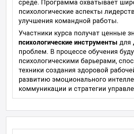
среде. Программа охватывает широ
психологические аспекты лидерств
улучшения командной работы.
Участники курса получат ценные зн
психологические инструменты
для 
проблем. В процессе обучения буд
психологическими барьерами, спо
техники создания здоровой рабоче
развитию эмоционального интелле
коммуникации и стратегии управл
В рамках курса рассматриваются
с
персонала и улучшению производит
устранения скрытых проблем в кол
применять полученные знания для