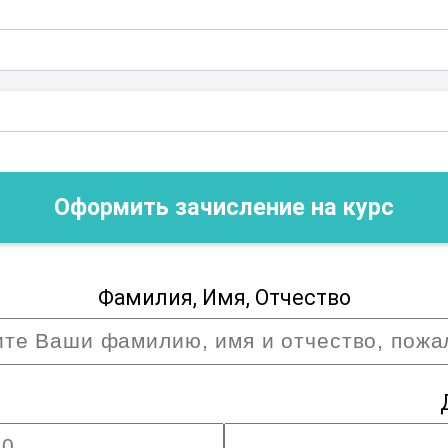
огии
. Улучшите свои навыки управления,
 и создайте успешную и гармоничную
Оформить зачисление на курс
Фамилия, Имя, Отчество