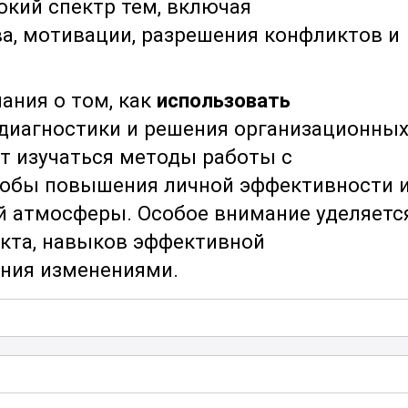
кий спектр тем, включая
а, мотивации, разрешения конфликтов и
ания о том, как
использовать
диагностики и решения организационны
ут изучаться методы работы с
собы повышения личной эффективности 
й атмосферы. Особое внимание уделяетс
кта, навыков эффективной
ения изменениями.
овременные подходы
к мотивации
ельности, а также методы выявления и
лективе. Участники узнают, как
 построения успешных команд, создания