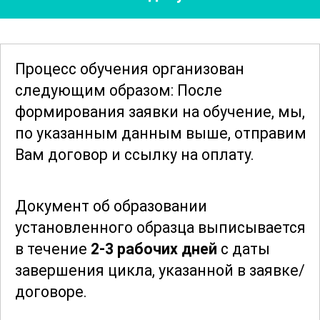
специализированными программами,
которые используются в
авиакомпаниях по всему миру. Это
Процесс обучения организован
позволит им быть
следующим образом: После
конкурентоспособными на рынке труда
формирования заявки
на обучение, мы,
и быстро адаптироваться к рабочим
по указанным данным выше, отправим
условиям.
Вам договор и ссылку на оплату.
Курс также затрагивает вопросы
Документ об образовании
профессиональной этики и
установленного образца выписывается
коммуникации. Участники узнают, как
в течение
2-3 рабочих дней
с даты
правильно вести себя в различных
завершения цикла, указанной в заявке/
ситуациях, сохранять спокойствие и
договоре.
профессионализм при общении с
пассажирами и коллегами. Внимание