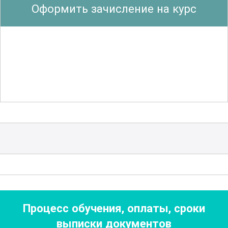
Оформить зачисление на курс
авиаперевозки. Участники
познакомятся с основами авиационной
логистики
, управления рейсами и
координации работы различных служб
аэропорта. Полученные знания помогут
эффективно решать возникающие
проблемы и обеспечивать высокое
качество обслуживания пассажиров.
Одним из ключевых элементов курса
является освоение навыков работы с
современными
авиационными
системами бронирования
и
Процесс обучения, оплаты, сроки
оформления билетов. Участники
выписки документов
научатся пользоваться