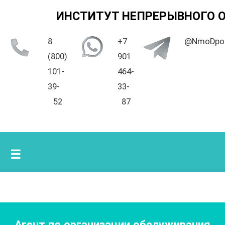
ИНСТИТУТ НЕПРЕРЫВНОГО 
8
+7
@NmoDpo
(800)
901
101-
464-
39-
33-
52
87
☰
Агент по организации обслуживания