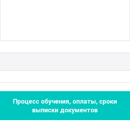
и реакторов, а также с передовыми
методами контроля и управления
технологическими процессами. Это
обеспечивает всестороннюю
подготовку специалистов, готовых к
работе в условиях современного
производства.
Безопасность и экологические аспекты
также являются важными элементами
программы. Особое внимание уделено
Процесс обучения, оплаты, сроки
соблюдению норм и стандартов,
выписки документов
предотвращению аварийных ситуаций
и минимизации воздействия на
окружающую среду. Участники узнают о