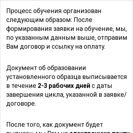
методах мониторинга и анализа рисков,
Процесс обучения организован
а также о практиках устойчивого
следующим образом: После
развития в химической
формирования заявки
на обучение, мы,
промышленности.
по указанным данным выше, отправим
Вам договор и ссылку на оплату.
Для закрепления полученных знаний
предусмотрены задания, которые
Документ об образовании
позволяют участникам самостоятельно
установленного образца выписывается
оценить и улучшить свои навыки. Это
в течение
2-3 рабочих дней
с даты
способствует не только
завершения цикла, указанной в заявке/
теоретическому, но и практическому
договоре.
освоению материала, что является
важным шагом на пути к
профессиональному росту.
После того, как документ будет