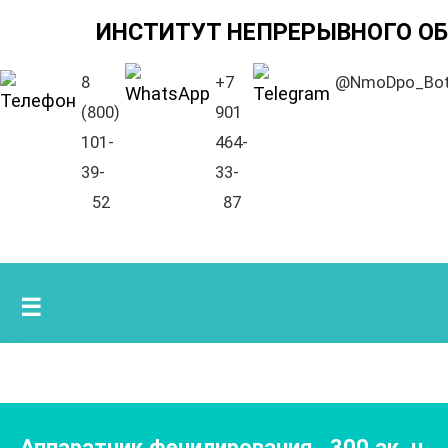
ИНСТИТУТ НЕПРЕРЫВНОГО О
8
+7
@NmoDpo_Bo
(800)
901
101-
464-
39-
33-
52
87
☰
Аппаратчик фенилирования
,
300
ак. ч.