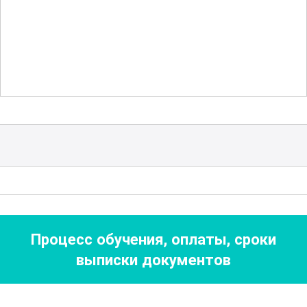
изучение различных типов
оборудования для кристаллизации.
Участники познакомятся с устройством
и функционированием аппаратов, таких
как
вакуумные кристаллизаторы
,
кристаллизаторы с механическим
перемешиванием и другие виды
оборудования. Это позволит им
понимать, как выбирать и
эксплуатировать аппараты для
различных производственных задач.
Процесс обучения, оплаты, сроки
выписки документов
Курс также включает изучение
современных методов моделирования
и автоматизации процессов