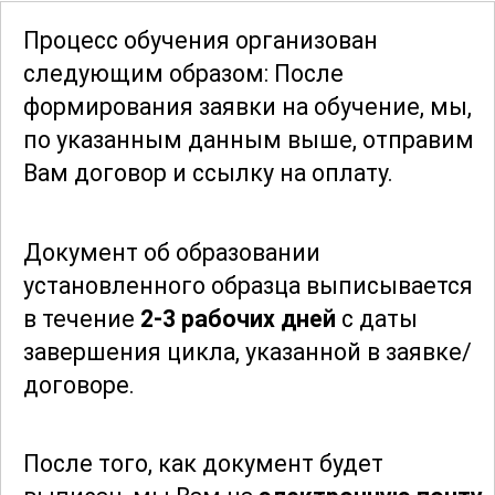
кристаллизации. Это позволяет
Процесс обучения организован
участникам быть в курсе новейших
следующим образом: После
достижений в области технологий и
формирования заявки
на обучение, мы,
применять их в своей работе.
по указанным данным выше, отправим
Участники научатся применять
Вам договор и ссылку на оплату.
компьютерные программы для
моделирования и оптимизации
Документ об образовании
процессов, что значительно повышает
установленного образца выписывается
их конкурентоспособность на рынке
в течение
2-3 рабочих дней
с даты
труда.
завершения цикла, указанной в заявке/
договоре.
Завершая обучение, участники смогут
существенно повысить свою
квалификацию и быть готовыми к
После того, как документ будет
решению сложных задач в области