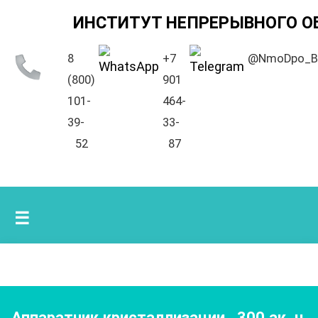
ИНСТИТУТ НЕПРЕРЫВНОГО О
8
+7
@NmoDpo_B
(800)
901
101-
464-
39-
33-
52
87
☰
Аппаратчик кристаллизации
,
300
ак. ч.