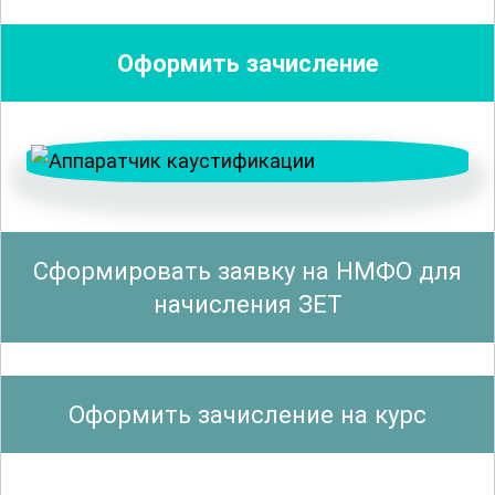
выбирать подходящие материалы, как
управлять параметрами
Оформить зачисление
кристаллизации для достижения
наилучших результатов, а также как
контролировать и оптимизировать
процессы для повышения
эффективности производства. Курс
также охватывает вопросы
Сформировать заявку на НМФО для
безопасности и экологической
начисления ЗЕТ
устойчивости, что делает его
незаменимым для специалистов,
стремящихся к высокому уровню
Оформить зачисление на курс
профессионализма.
Важным аспектом курса является