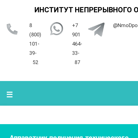
ИНСТИТУТ НЕПРЕРЫВНОГО 
8
+7
@NmoDpo
(800)
901
101-
464-
39-
33-
52
87
☰
Аппаратчик получения технического