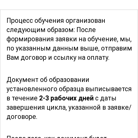
которые помогут вам стать
высококвалифицированным
Процесс обучения организован
специалистом в этой области.
следующим образом: После
формирования заявки
на обучение, мы,
По завершении курса вы будете
по указанным данным выше, отправим
обладать всеми необходимыми
Вам договор и ссылку на оплату.
навыками для успешной работы в
сфере производства технического
Документ об образовании
углерода. Это отличная возможность
установленного образца выписывается
для тех, кто стремится углубить свои
в течение
2-3 рабочих дней
с даты
знания и повысить квалификацию в
завершения цикла, указанной в заявке/
данной области.
договоре.
; Возможны разряды с третьего по четвёртый