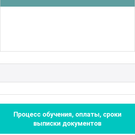
оптимальных результатов.
Важной темой является
контроль
качества
на всех стадиях производства.
Вы научитесь проводить анализы и
тесты, чтобы убедиться, что готовый
продукт соответствует установленным
стандартам. Также будут рассмотрены
методы повышения эффективности
производства и снижения затрат.
Курс предлагает глубокое погружение в
Процесс обучения, оплаты, сроки
теоретические основы
и практические
выписки документов
аспекты работы с техническим
углеродом. Вы получите знания,