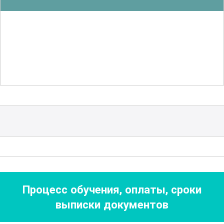
производстве. Эти знания помогут
минимизировать риски и обеспечить
безопасные условия труда.
Не менее важной частью курса
является изучение оборудования,
используемого для приготовления
мыльного клея. Участники получат
подробную информацию о различных
типах оборудования, их настройке и
эксплуатации. Это поможет им
правильно использовать технику и
Процесс обучения, оплаты, сроки
избежать возможных неисправностей.
выписки документов
В рамках курса также рассматриваются