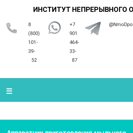
ИНСТИТУТ НЕПРЕРЫВНОГО 
8
+7
@NmoDpo
(800)
901
101-
464-
39-
33-
52
87
☰
Аппаратчик приготовления мыльного