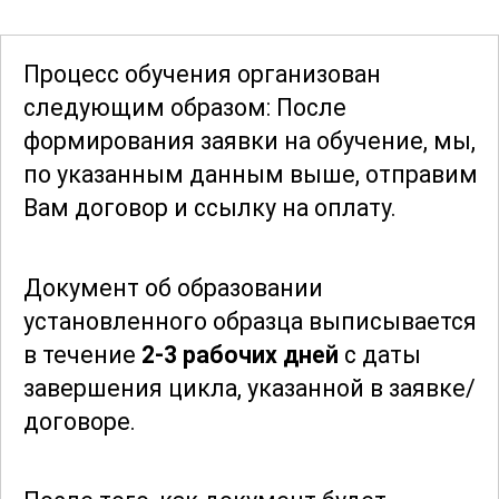
вопросы оптимизации
производственного процесса.
Процесс обучения организован
Участники узнают о методах
следующим образом: После
повышения эффективности работы,
формирования заявки
на обучение, мы,
снижении издержек и улучшении
по указанным данным выше, отправим
качества конечного продукта. Это
Вам договор и ссылку на оплату.
позволит им не только освоить
профессии аппаратчика, но и внести
Документ об образовании
значительный вклад в развитие
установленного образца выписывается
производства.
в течение
2-3 рабочих дней
с даты
завершения цикла, указанной в заявке/
Дополнительно курс включает
договоре.
изучение современных тенденций и
инноваций в области производства
мыльного клея. Это поможет