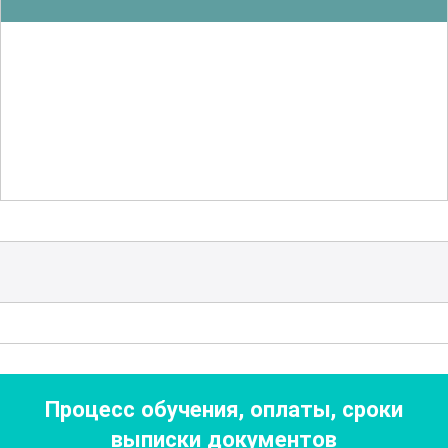
препаратов
, их роли в медицине и
методах их производства. Участники
познакомятся с различными типами
плазмозаменителей, их химическим
составом и механизмами действия.
Особое внимание уделяется
биосовместимости и безопасности
таких препаратов, а также их
применению в клинической практике.
Кроме теоретических знаний, курс
включает в себя подробное
рассмотрение
производственных
Процесс обучения, оплаты, сроки
процессов
и оборудования,
выписки документов
используемого в этой области.