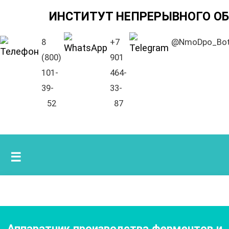
ИНСТИТУТ НЕПРЕРЫВНОГО О
8
+7
@NmoDpo_Bo
(800)
901
101-
464-
39-
33-
52
87
☰
Аппаратчик производства ферментов и