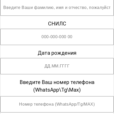
помогут стать востребованным
специалистом в данной области.
СНИЛС
; Возможны разряды с третьего по пятый
Дата рождения
Введите Ваш номер телефона
(WhatsApp\Tg\Max)