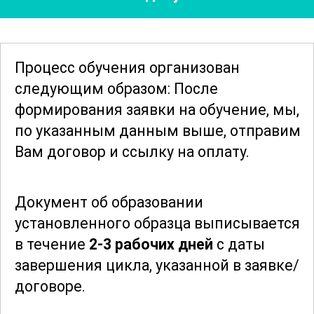
Участники смогут узнать о новейших
разработках и инновациях, которые
делают производство ферментов и
Процесс обучения организован
плазмозаменяющих препаратов более
следующим образом: После
эффективным и экономически
формирования заявки
на обучение, мы,
выгодным. Изучение этих аспектов
по указанным данным выше, отправим
поможет вам лучше понять, как
Вам договор и ссылку на оплату.
организовать и оптимизировать
производственные процессы на
Документ об образовании
практике.
установленного образца выписывается
в течение
2-3 рабочих дней
с даты
Курс также затрагивает вопросы
завершения цикла, указанной в заявке/
нормативно-правового регулирования в
договоре.
области биотехнологии. Участники
узнают о международных стандартах и