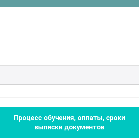
силикагелей. Это включает в себя
осознание принципов работы
реакторов, сушильных установок и
других специализированных аппаратов.
Участники получат навыки,
необходимые для эффективного
управления этими устройствами и
оптимизации технологических
процессов.
Одной из ключевых тем курса является
обеспечение безопасности на
Процесс обучения, оплаты, сроки
производстве. Участники ознакомятся с
выписки документов
основными принципами
промышленной безопасности и охраны