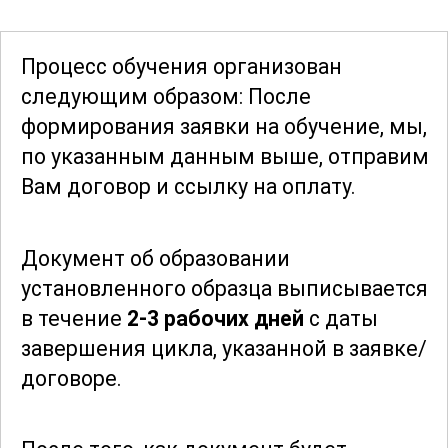
труда, что позволит им
минимизировать риски и
Процесс обучения организован
предотвратить аварийные ситуации.
следующим образом: После
Особое внимание уделяется также
формирования заявки
на обучение, мы,
экологическим аспектам производства,
по указанным данным выше, отправим
включая методы утилизации отходов и
Вам договор и ссылку на оплату.
снижение вредного воздействия на
окружающую среду.
Документ об образовании
установленного образца выписывается
По завершении курса, выпускники будут
в течение
2-3 рабочих дней
с даты
обладать глубокими знаниями и
завершения цикла, указанной в заявке/
практическими навыками, которые
договоре.
позволят им уверенно работать в сфере
производства силикагелей. Благодаря
обширной теоретической базе и