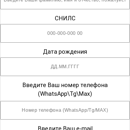
специалистами в данной области.
СНИЛС
; Возможны разряды с третьего по пятый
Дата рождения
Введите Ваш номер телефона
(WhatsApp\Tg\Max)
Введите Ваш e-mail