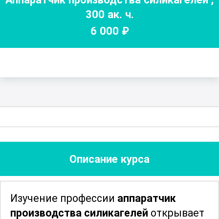
300
ак. ч.
6 000
₽
Описание курса
Изучение профессии
аппаратчик
производства силикагелей
открывает