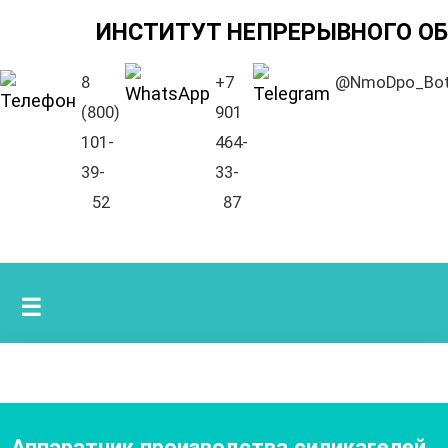
ИНСТИТУТ НЕПРЕРЫВНОГО О
8
+7
@NmoDpo_Bo
(800)
901
101-
464-
39-
33-
52
87
☰
Аппаратчик производства силикагелей
,