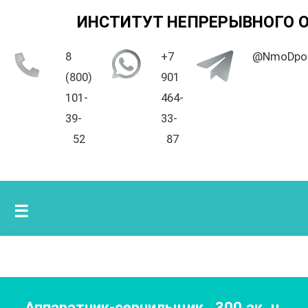
ИНСТИТУТ НЕПРЕРЫВНОГО 
8
+7
@NmoDpo
(800)
901
101-
464-
39-
33-
52
87
☰
Аппаратчик-сернильщик
,
300
ак. ч.