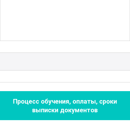
контроля качества продукции. Важной
частью курса является изучение
экологических аспектов работы с серой
и способов минимизации вредного
воздействия на окружающую среду.
Курс также охватывает вопросы
автоматизации производства и
применения современных технологий
для повышения эффективности и
безопасности работы. Вы узнаете о
Процесс обучения, оплаты, сроки
системах управления и мониторинга,
выписки документов
которые помогают оптимизировать
процессы переработки и снизить
человеческий фактор в производстве.