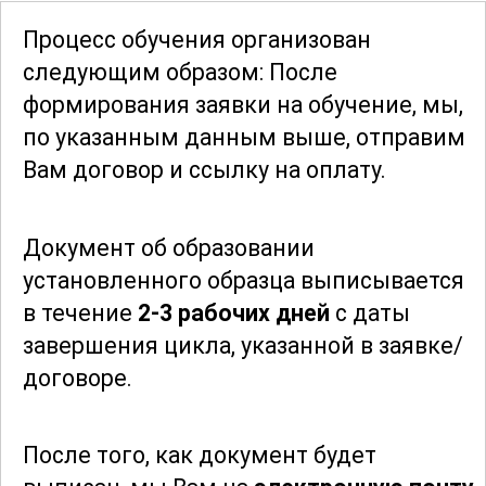
Это позволит вам быть в курсе
Процесс обучения организован
новейших тенденций и технологий в
следующим образом: После
области переработки серы.
формирования заявки
на обучение, мы,
по указанным данным выше, отправим
По завершению обучения вы будете
Вам договор и ссылку на оплату.
обладать необходимыми знаниями и
навыками для работы с серой на
Документ об образовании
современном производстве. Ваши
установленного образца выписывается
компетенции включают управление
в течение
2-3 рабочих дней
с даты
технологическими процессами,
завершения цикла, указанной в заявке/
контроль качества продукции и
договоре.
соблюдение экологических норм. Это
делает вас ценным специалистом на
рынке труда и открывает новые
После того, как документ будет
карьерные возможности в химической