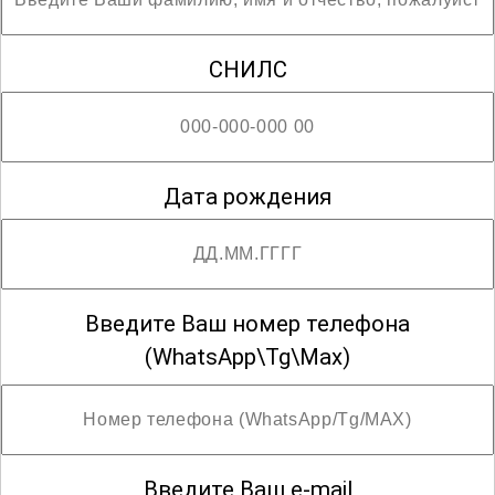
востребованные знания, которые
помогут вам успешно развиваться в
СНИЛС
профессиональной сфере. Освоив все
необходимые аспекты, вы сможете
уверенно работать с любыми типами
солеобогатительных установок,
Дата рождения
обеспечивая высокое качество
продукции и безопасность
производственных процессов.
Введите Ваш номер телефона
; Возможны разряды с третьего по четвёртый
(WhatsApp\Tg\Max)
Введите Ваш e-mail