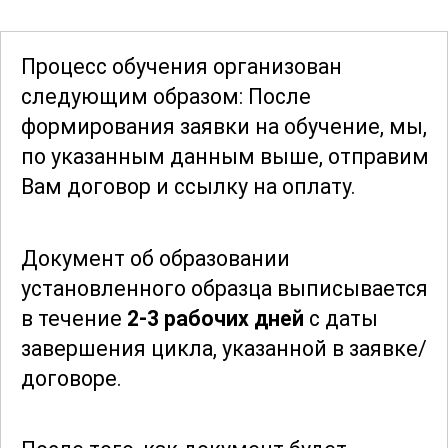
Профессиональные навыки,
Процесс обучения организован
полученные в ходе обучения, дадут
следующим образом: После
возможность эффективно управлять
формирования заявки
на обучение, мы,
солеобогатительными установками,
по указанным данным выше, отправим
оптимизировать производственные
Вам договор и ссылку на оплату.
процессы и минимизировать
производственные издержки. Курс
Документ об образовании
предназначен для тех, кто хочет
установленного образца выписывается
углубить свои знания и стать
в течение
2-3 рабочих дней
с даты
высококвалифицированным
завершения цикла, указанной в заявке/
специалистом в области переработки
договоре.
минеральных ресурсов.
Благодаря данному курсу, вы получите