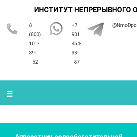
ИНСТИТУТ НЕПРЕРЫВНОГО 
8
+7
@NmoDpo
(800)
901
101-
464-
39-
33-
52
87
☰
Аппаратчик солеобогатительной