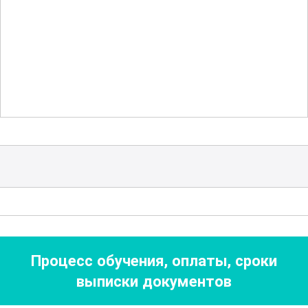
рассматриваются и анализируются
реальные производственные ситуации,
что позволяет лучше понять специфику
работы в данной области.
Программа курса также включает в
себя изучение стандартов и
нормативных документов,
регулирующих деятельность в сфере
переработки и обогащения
минеральных солей. Это поможет
участникам освоить все необходимые
Процесс обучения, оплаты, сроки
требования и стандарты, что является
выписки документов
ключевым навыком для успешной
работы в данной отрасли.