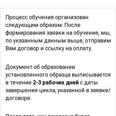
В процессе обучения вы также освоите
методы анализа
и контроля качества
Процесс обучения организован
готовой продукции. Изучение
следующим образом: После
современных аналитических методов,
формирования заявки
на обучение, мы,
таких как спектроскопия и
по указанным данным выше, отправим
рентгеновская дифракция, позволит
Вам договор и ссылку на оплату.
вам уверенно оценивать
характеристики металлических
Документ об образовании
порошков и выявлять возможные
установленного образца выписывается
дефекты.
в течение
2-3 рабочих дней
с даты
завершения цикла, указанной в заявке/
По завершении курса вы будете
договоре.
обладать глубокими знаниями и
навыками, необходимыми для работы
в сфере производства металлических