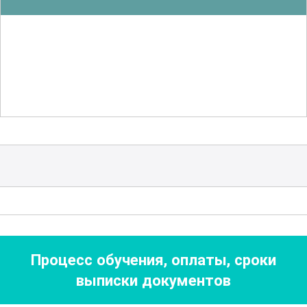
сушилки и печи. Будут рассмотрены
особенности эксплуатации и
обслуживания этого оборудования.
Одним из ключевых аспектов является
безопасность на производстве. В
рамках курса изучаются основные
правила и нормативы по охране труда, а
также методы минимизации рисков
при работе с химическими веществами
и высокими температурами. Особое
внимание уделяется вопросам
Процесс обучения, оплаты, сроки
экологической безопасности и
выписки документов
утилизации отходов производства.