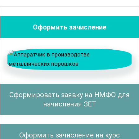
обработки, таких как распыление,
электролиз и химическое
восстановление. Также
Оформить зачисление
рассматриваются вопросы контроля
качества продукции и анализа её
свойств.
Значительная часть курса посвящена
технологическим процессам
и
оборудованию, используемому на
Сформировать заявку на НМФО для
производстве. Вы познакомитесь с
начисления ЗЕТ
устройством и принципами работы
различных аппаратов, применяемых
для получения металлических
Оформить зачисление на курс
порошков, таких как мельницы,