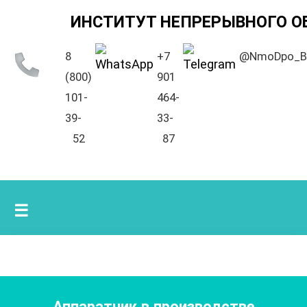
ИНСТИТУТ НЕПРЕРЫВНОГО О
8
+7
@NmoDpo_B
(800)
901
101-
464-
39-
33-
52
87
☰
Аппаратчик в производстве